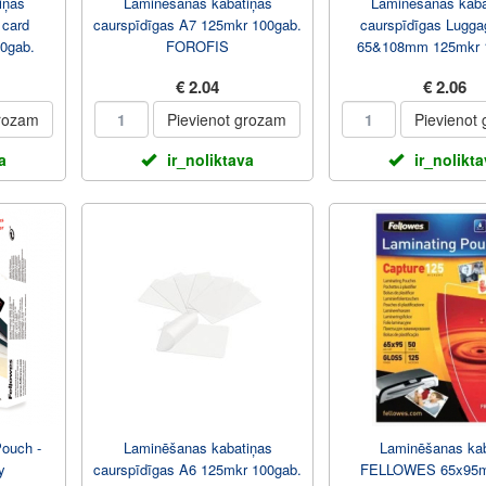
iņas
Laminēšanas kabatiņas
Laminēšanas kaba
 card
caurspīdīgas A7 125mkr 100gab.
caurspīdīgas Lugga
0gab.
FOROFIS
65&108mm 125mkr 
FOROFIS
€ 2.04
€ 2.06
grozam
Pievienot grozam
Pievienot
a
ir_noliktava
ir_nolikt
Pouch -
Laminēšanas kabatiņas
Laminēšanas ka
y
caurspīdīgas A6 125mkr 100gab.
FELLOWES 65x95