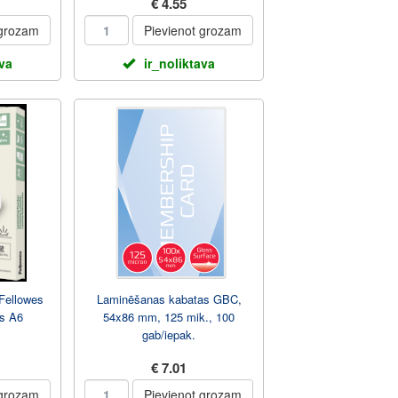
€ 4.55
 grozam
Pievienot grozam
ava
ir_noliktava
Fellowes
Laminēšanas kabatas GBC,
s A6
54x86 mm, 125 mik., 100
gab/iepak.
€ 7.01
 grozam
Pievienot grozam