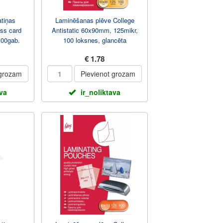
tiņas
Laminēšanas plēve College
ss card
Antistatic 60x90mm, 125mikr,
00gab.
100 loksnes, glancēta
€ 1.78
 grozam
Pievienot grozam
ava
ir_noliktava