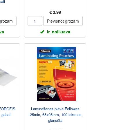
ali
€ 3.99
 grozam
Pievienot grozam
ava
ir_noliktava
 FOROFIS
Laminēšanas plēve Fellowes
 gabali
125mic, 65x95mm, 100 loksnes,
glancēta