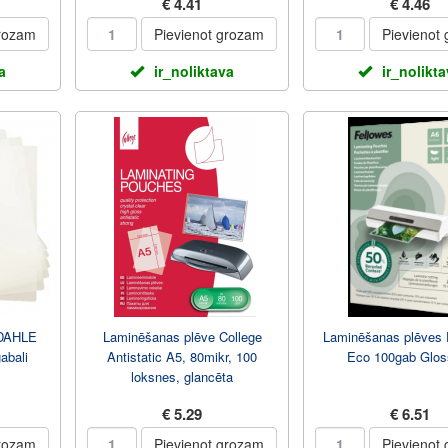
€ 4.41
€ 4.46
grozam
Pievienot grozam
Pievienot
a
ir_noliktava
ir_nolikt
 DAHLE
Laminēšanas plēve College
Laminēšanas plēves 
abali
Antistatic A5, 80mikr, 100
Eco 100gab Glos
loksnes, glancēta
€ 5.29
€ 6.51
grozam
Pievienot grozam
Pievienot