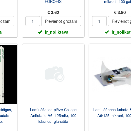
FOROFIS
mikroni, 100 gab
€ 3.62
€ 3.90
grozam
Pievienot grozam
Pievienot
a
ir_noliktava
ir_nolikt
idigas,
Laminēšanas plēve College
Laminēšanas kabata
radats
Antistatic A6, 125mikr, 100
A6/125 mikroni, 100
b.
loksnes, glancēta