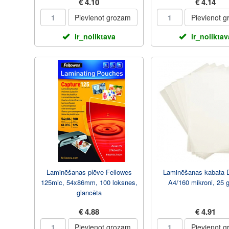
€ 4.10
€ 4.14
Pievienot grozam
Pievienot 
ir_noliktava
ir_noliktav
Laminēšanas plēve Fellowes
Laminēšanas kabata
125mic, 54x86mm, 100 loksnes,
A4/160 mikroni, 25 g
glancēta
€ 4.88
€ 4.91
Pievienot grozam
Pievienot 