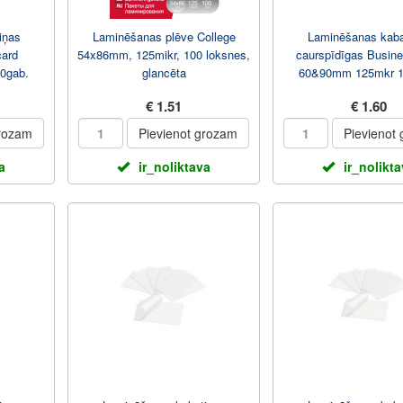
iņas
Laminēšanas plēve College
Laminēšanas kaba
card
54x86mm, 125mikr, 100 loksnes,
caurspīdīgas Busine
0gab.
glancēta
60&90mm 125mkr 1
FOROFIS
€ 1.51
€ 1.60
grozam
Pievienot grozam
Pievienot
a
ir_noliktava
ir_nolikt