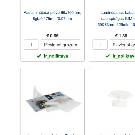
Pašlaminējošā plēve 66x100mm,
Laminēšanas kabat
8gb.0.175mm/0.07mm
caurspīdīgas IBM 
59&83mm 125mkr 10
FOROFIS
€ 0.65
€ 1.36
Pievienot grozam
Pievienot 
ir_noliktava
ir_noliktav