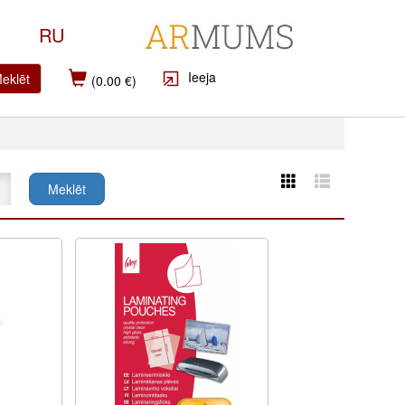
RU
Ieeja
eklēt
(0.00 €)
Meklēt