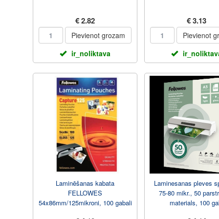
€ 2.82
€ 3.13
Pievienot grozam
Pievienot 
ir_noliktava
ir_noliktav
Laminēšanas kabata
Laminesanas pleves sp
FELLOWES
75-80 mikr., 50 parst
54x86mm/125mikroni, 100 gabali
materials, 100 ga