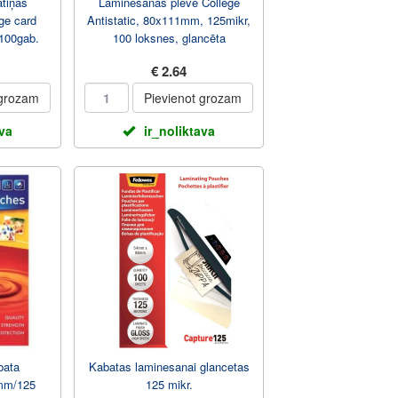
tiņas
Laminēšanas plēve College
ge card
Antistatic, 80x111mm, 125mikr,
100gab.
100 loksnes, glancēta
€ 2.64
 grozam
Pievienot grozam
ava
ir_noliktava
bata
Kabatas laminesanai glancetas
mm/125
125 mikr.