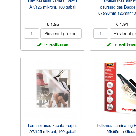
Laminēšanas kabata Forofis
Laminēšanas kabat
A7/125 mikroni, 100 gabali
caurspīdīgas Badge
67&98mm 125mkr 10
FOROFIS
€ 1.85
€ 1.91
Pievienot grozam
Pievienot 
ir_noliktava
ir_noliktav
Laminēšanas kabata Forpus
Fellowes Laminating 
A7/125 mikroni, 100 gabali
65x95mm Gloss