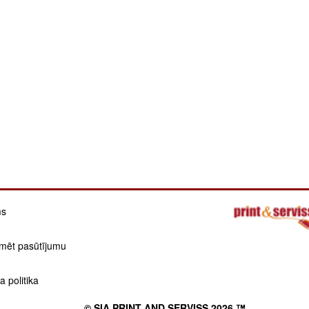
ms
mēt pasūtījumu
 politika
© SIA PRINT AND SERVISS 2026 ™