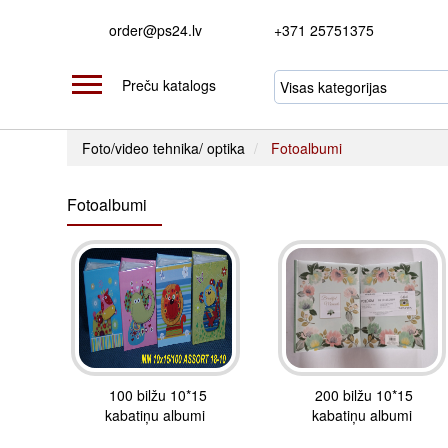
order@ps24.lv
+371 25751375
Preču katalogs
Foto/video tehnika/ optika
Fotoalbumi
Fotoalbumi
100 bilžu 10*15
200 bilžu 10*15
kabatiņu albumi
kabatiņu albumi