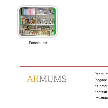
Fotoalbums
Par mu
Piegade
Ka nofor
Kontakti
Privātuma