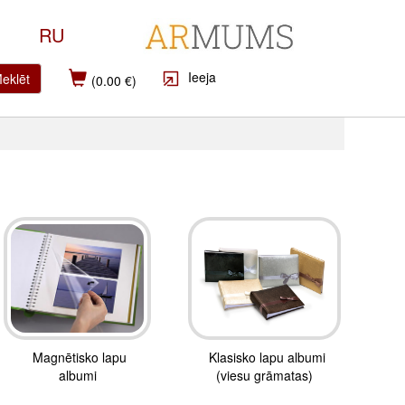
RU
Ieeja
eklēt
(0.00 €)
Magnētisko lapu
Klasisko lapu albumi
albumi
(viesu grāmatas)