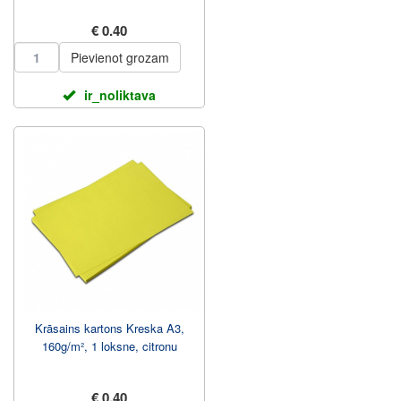
€ 0.40
Pievienot grozam
ir_noliktava
Krāsains kartons Kreska A3,
160g/m², 1 loksne, citronu
€ 0.40