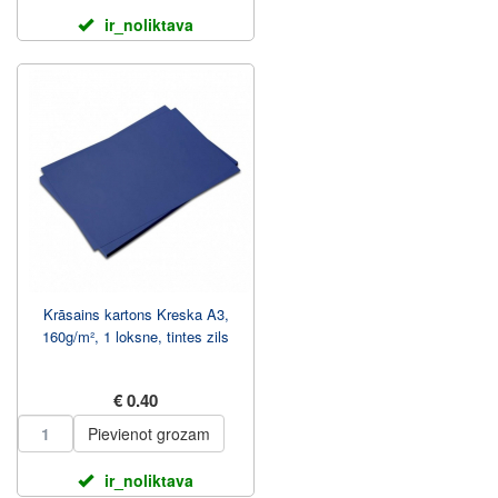
ir_noliktava
Krāsains kartons Kreska A3,
160g/m², 1 loksne, tintes zils
€ 0.40
Pievienot grozam
ir_noliktava