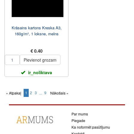
Krāsains kartons Kreska A3,
160g/m², 1 loksne, melns
€ 0.40
Pievienot grozam
ir_noliktava
1
2
3
9
« Atpakaļ
...
Nākošais »
(current)
Par mums
Piegade
Ka noformēt pasūtījumu
Kontakti