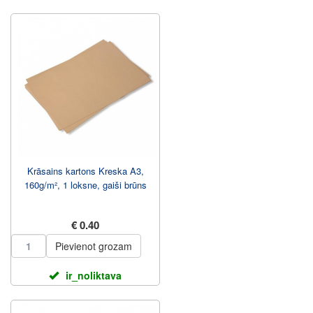
Krāsains kartons Kreska A3,
160g/m², 1 loksne, gaiši brūns
€ 0.40
Pievienot grozam
ir_noliktava