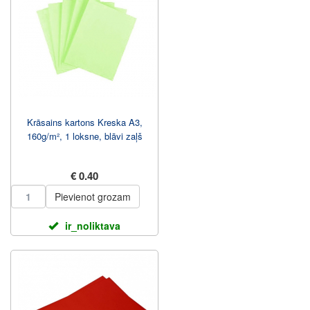
Krāsains kartons Kreska A3,
160g/m², 1 loksne, blāvi zaļš
€ 0.40
Pievienot grozam
ir_noliktava