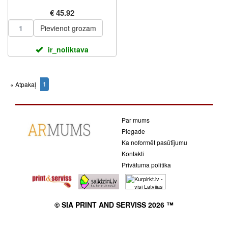
€ 45.92
Pievienot grozam
ir_noliktava
1
« Atpakaļ
(current)
Par mums
Piegade
Ka noformēt pasūtījumu
Kontakti
Privātuma politika
© SIA PRINT AND SERVISS 2026 ™