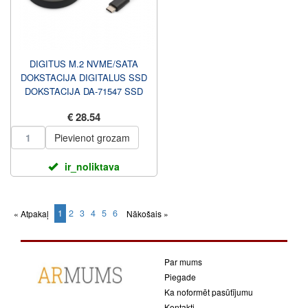
DIGITUS M.2 NVME/SATA
DOKSTACIJA DIGITALUS SSD
DOKSTACIJA DA-71547 SSD
DOKSTACIJA - ĀRĒJĀ
€ 28.54
Pievienot grozam
ir_noliktava
1
2
3
4
5
6
« Atpakaļ
Nākošais »
(current)
Par mums
Piegade
Ka noformēt pasūtījumu
Kontakti