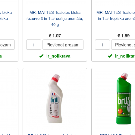
 bloka
MR. MATTES Tualetes bloka
MR. MATTES Tualetes
pisku
rezerve 3 in 1 ar ceriņu aromātu,
in 1 ar tropisku arom
40 g
€ 1.07
€ 1.59
grozam
Pievienot grozam
Pievienot
a
ir_noliktava
ir_nolikt