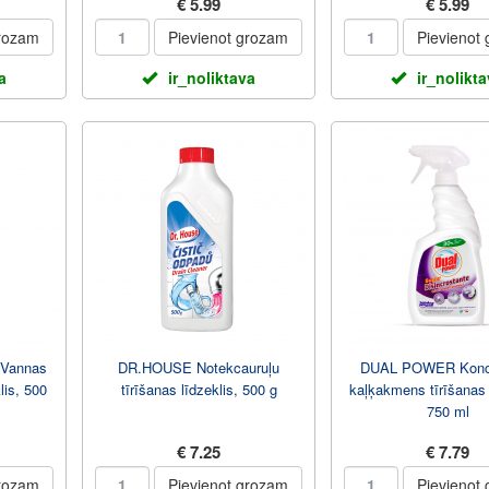
€ 5.99
€ 5.99
grozam
Pievienot grozam
Pievienot
a
ir_noliktava
ir_nolikt
 Vannas
DR.HOUSE Notekcauruļu
DUAL POWER Konce
lis, 500
tīrīšanas līdzeklis, 500 g
kaļķakmens tīrīšanas l
750 ml
€ 7.25
€ 7.79
grozam
Pievienot grozam
Pievienot