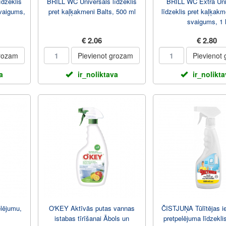
īdzeklis
BRILL WC Universāls līdzeklis
BRILL WC Extra Uni
svaigums,
pret kaļķakmeni Balts, 500 ml
līdzeklis pret kaļķakm
svaigums, 1 
€ 2.06
€ 2.80
grozam
Pievienot grozam
Pievienot
a
ir_noliktava
ir_nolikt
elējumu,
O'KEY Aktīvās putas vannas
ČISTJUŅA Tūlītējas i
istabas tīrīšanai Ābols un
pretpelējuma līdzekli