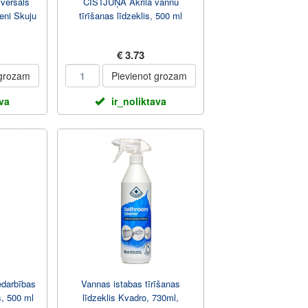
versāls
ČISTJUŅA Akrila vannu
eni Skuju
tīrīšanas līdzeklis, 500 ml
l
€ 3.73
 grozam
Pievienot grozam
ava
ir_noliktava
edarbības
Vannas istabas tīrīšanas
s, 500 ml
līdzeklis Kvadro, 730ml,