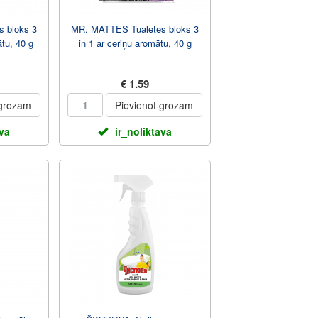
 bloks 3
MR. MATTES Tualetes bloks 3
ātu, 40 g
in 1 ar ceriņu aromātu, 40 g
€ 1.59
 grozam
Pievienot grozam
ava
ir_noliktava