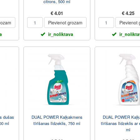
citrons, 500 ml
€ 4.01
€ 4.25
grozam
Pievienot grozam
Pievienot
a
ir_noliktava
ir_nolikt
s dušas
DUAL POWER Kaļķakmens
DUAL POWER Kaļķ
00 ml
tīrīšanas līdzeklis, 750 ml
tīrīšanas līdzeklis ar 
ml