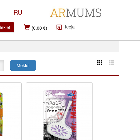
RU
Ieeja
eklēt
(0.00 €)
Meklēt