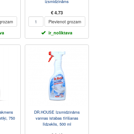
izsmidzināms
€ 4.73
 grozam
Pievienot grozam
ava
ir_noliktava
akmens
DR.HOUSE Izsmidzināms
etiķi, 750
vannas istabas tīrīšanas
līdzeklis, 500 ml