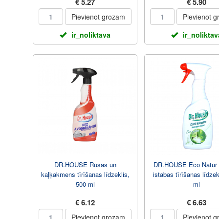
€ 5.27
€ 5.90
Pievienot grozam
Pievienot 
ir_noliktava
ir_noliktav
DR.HOUSE Rūsas un
DR.HOUSE Eco Natur
kaļķakmens tīrīšanas līdzeklis,
istabas tīrīšanas līdzek
500 ml
ml
€ 6.12
€ 6.63
Pievienot grozam
Pievienot 