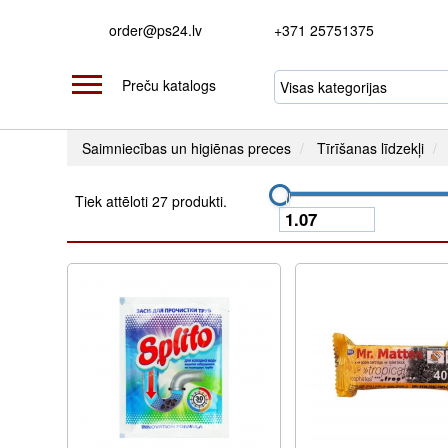
order@ps24.lv
+371 25751375
Preču katalogs
Saimniecības un higiēnas preces
Tīrīšanas līdzekļi
Tiek attēloti 27 produkti.