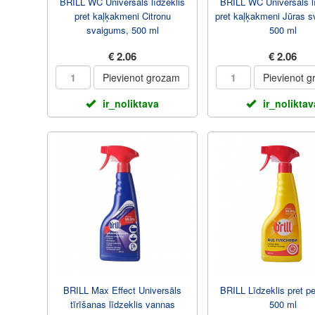
BRILL WC Universāls līdzeklis
BRILL WC Universāls l
pret kaļķakmeni Citronu
pret kaļķakmeni Jūras 
svaigums, 500 ml
500 ml
€ 2.06
€ 2.06
Pievienot grozam
Pievienot 
ir_noliktava
ir_noliktav
BRILL Max Effect Universāls
BRILL Līdzeklis pret p
tīrīšanas līdzeklis vannas
500 ml