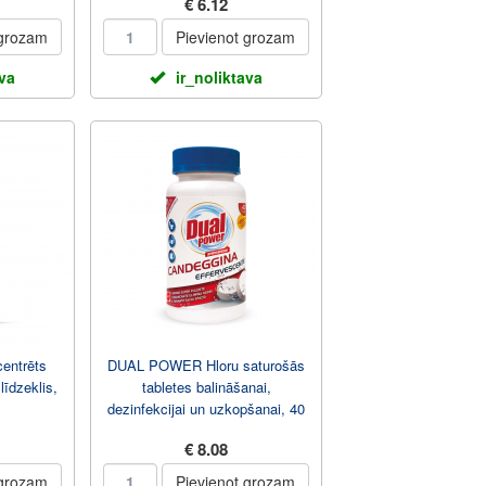
€ 6.12
 grozam
Pievienot grozam
ava
ir_noliktava
ntrēts
DUAL POWER Hloru saturošās
īdzeklis,
tabletes balināšanai,
dezinfekcijai un uzkopšanai, 40
gab, 134 г
€ 8.08
 grozam
Pievienot grozam