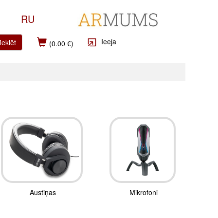
RU
Ieeja
eklēt
(0.00 €)
Austiņas
Mikrofoni