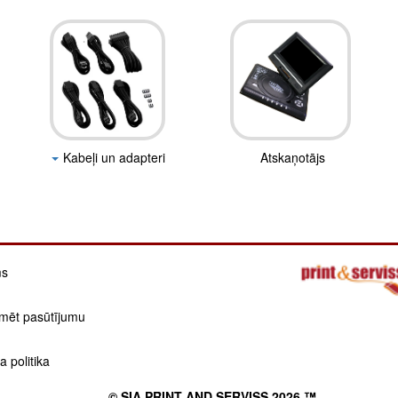
Kabeļi un adapteri
Atskaņotājs
ms
mēt pasūtījumu
 politika
© SIA PRINT AND SERVISS 2026 ™