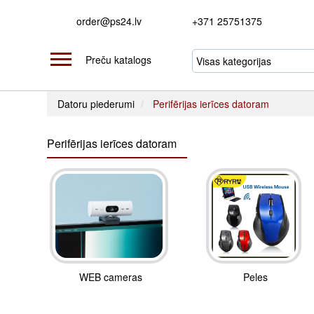
order@ps24.lv
+371 25751375
Preču katalogs
Datoru piederumi
Perifērijas ierīces datoram
Perifērijas ierīces datoram
WEB cameras
Peles