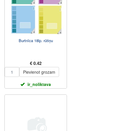
Burtnīca 18lp. rūtiņu
€ 0.42
Pievienot grozam
ir_noliktava