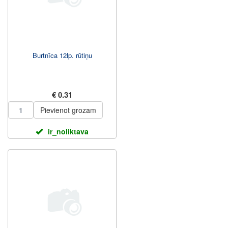
Burtnīca 12lp. rūtiņu
€ 0.31
Pievienot grozam
ir_noliktava