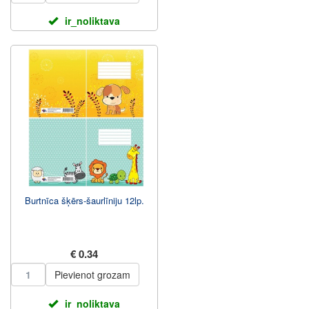
ir_noliktava
Burtnīca šķērs-šaurlīniju 12lp.
€ 0.34
Pievienot grozam
ir_noliktava