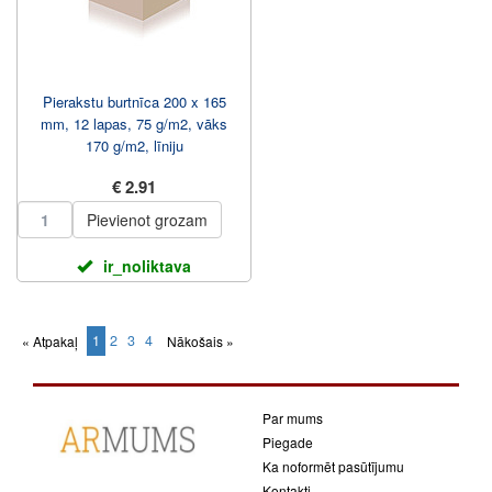
Pierakstu burtnīca 200 x 165
mm, 12 lapas, 75 g/m2, vāks
170 g/m2, līniju
€ 2.91
Pievienot grozam
ir_noliktava
1
2
3
4
« Atpakaļ
Nākošais »
(current)
Par mums
Piegade
Ka noformēt pasūtījumu
Kontakti