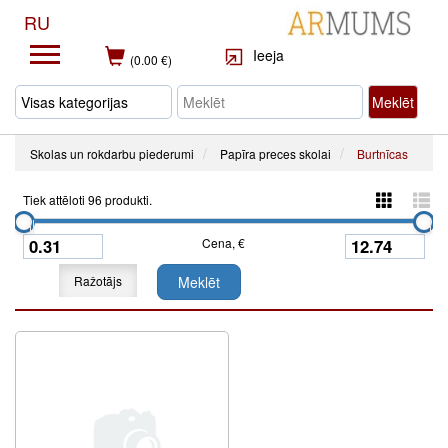
RU
Ieeja
(0.00 €)
Meklēt
Skolas un rokdarbu piederumi
Papīra preces skolai
Burtnīcas
Tiek attēloti 96 produkti.
Cena, €
Ražotājs
Meklēt