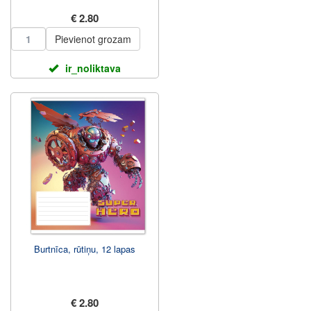
€ 2.80
Pievienot grozam
ir_noliktava
Burtnīca, rūtiņu, 12 lapas
€ 2.80