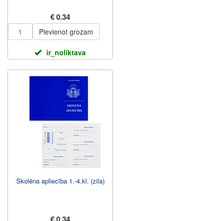
€ 0.34
Pievienot grozam
ir_noliktava
Skolēna apliecība 1.-4.kl. (zila)
€ 0.34