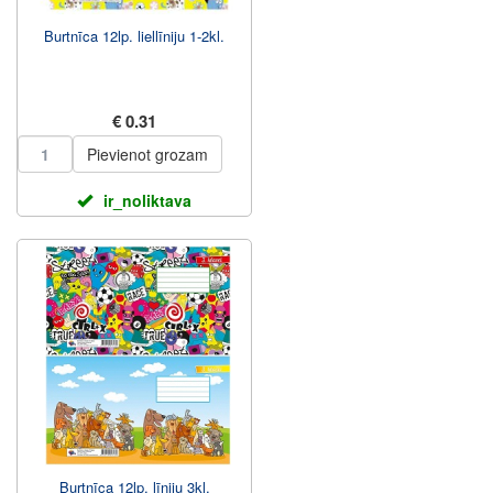
Burtnīca 12lp. liellīniju 1-2kl.
€ 0.31
Pievienot grozam
ir_noliktava
Burtnīca 12lp. līniju 3kl.