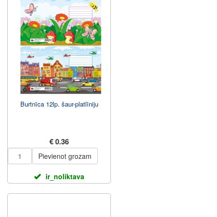
Burtnīca 12lp. šaur-platlīniju
€ 0.36
Pievienot grozam
ir_noliktava