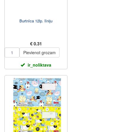
Burtnīca 12lp. līniju
€ 0.31
Pievienot grozam
ir_noliktava