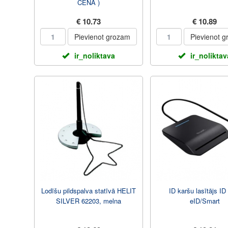
CENA )
€ 10.73
€ 10.89
Pievienot grozam
Pievienot 
ir_noliktava
ir_noliktav
Lodīšu pildspalva statīvā HELIT
ID karšu lasītājs ID
SILVER 62203, melna
eID/Smart