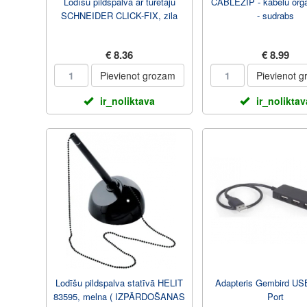
Lodīšu pildspalva ar turētāju
CABLEZIP - kabelu orga
SCHNEIDER CLICK-FIX, zila
- sudrabs
€ 8.36
€ 8.99
Pievienot grozam
Pievienot 
ir_noliktava
ir_noliktav
Lodīšu pildspalva statīvā HELIT
Adapteris Gembird USB
83595, melna ( IZPĀRDOŠANAS
Port