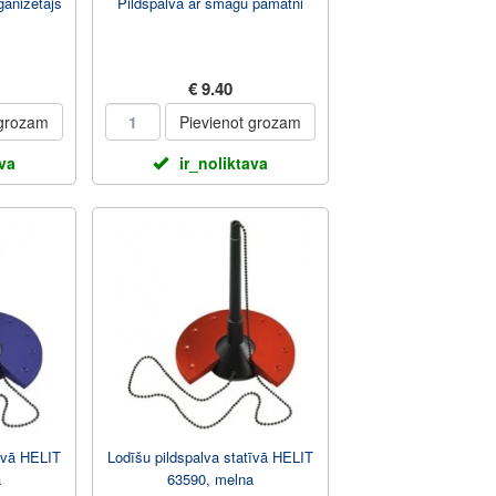
anizetajs
Pildspalva ar smagu pamatni
€ 9.40
 grozam
Pievienot grozam
ava
ir_noliktava
tīvā HELIT
Lodīšu pildspalva statīvā HELIT
a
63590, melna