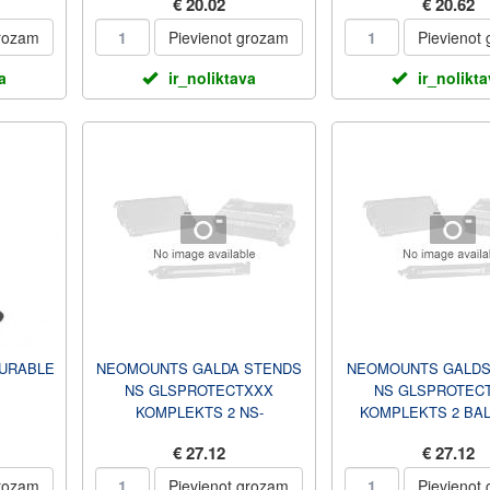
€ 20.02
€ 20.62
KOMPLEKTS 2 
CLMP25BLA
grozam
Pievienot grozam
Pievienot
a
ir_noliktava
ir_nolikt
 DURABLE
NEOMOUNTS GALDA STENDS
NEOMOUNTS GALDS
NS GLSPROTECTXXX
NS GLSPROTEC
KOMPLEKTS 2 NS-
KOMPLEKTS 2 BAL
CLMPSTANDBLACK
CLMPSTANDWH
€ 27.12
€ 27.12
grozam
Pievienot grozam
Pievienot