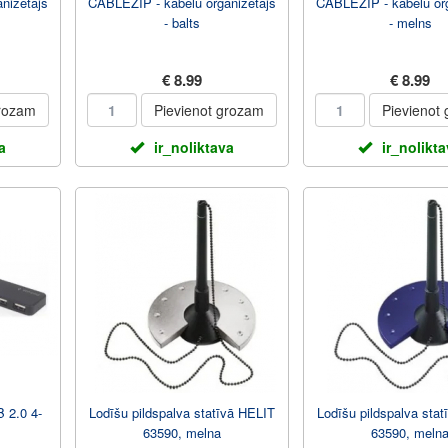
nizetajs
CABLEZIP - kabelu organizetajs
CABLEZIP - kabelu org
- balts
- melns
€ 8.99
€ 8.99
grozam
Pievienot grozam
Pievienot
a
ir_noliktava
ir_nolikt
 2.0 4-
Lodīšu pildspalva statīvā HELIT
Lodīšu pildspalva sta
63590, melna
63590, meln