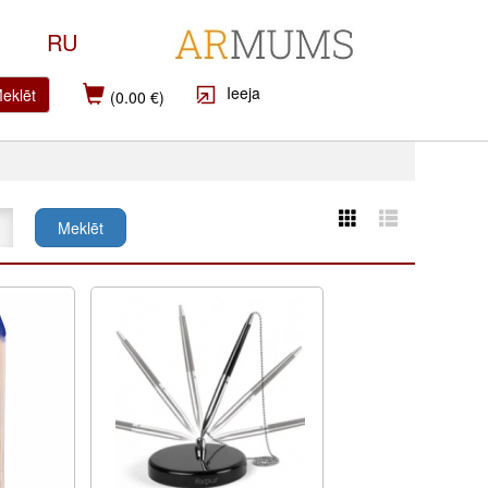
RU
Ieeja
eklēt
(0.00 €)
Meklēt