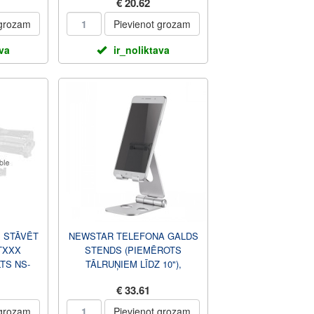
€ 20.62
NS-
KOMPLEKTS 2, BALTA NS...
CK
 grozam
Pievienot grozam
ava
ir_noliktava
 STĀVĒT
NEWSTAR TELEFONA GALDS
TXXX
STENDS (PIEMĒROTS
TS NS-
TĀLRUŅIEM LĪDZ 10"),
ITE
SUDRABS DS10-160SL1
€ 33.61
 grozam
Pievienot grozam