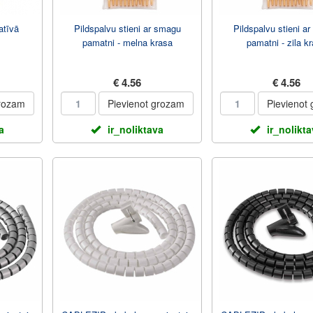
atīvā
Pildspalvu stieni ar smagu
Pildspalvu stieni a
pamatni - melna krasa
pamatni - zila k
€ 4.56
€ 4.56
grozam
Pievienot grozam
Pievienot
a
ir_noliktava
ir_nolikt