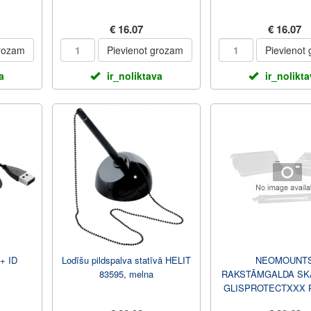
€ 16.07
€ 16.07
grozam
Pievienot grozam
Pievienot
a
ir_noliktava
ir_nolikt
 + ID
Lodīšu pildspalva statīvā HELIT
NEOMOUNT
83595, melna
RAKSTĀMGALDA SK
GLISPROTECTXXX P
MM GALDA BIE