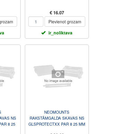
€ 16.07
 grozam
Pievienot grozam
ava
ir_noliktava
S
NEOMOUNTS
AVAS NS
RAKSTĀMGALDA SKAVAS NS
AR 8 25
GLSPROTECTXX PAR 8 25 MM
ZUMS
RAKSTĀMGALDA BIEZUMS