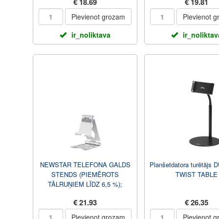
€ 18.69
€ 19.81
Pievienot grozam
Pievienot 
ir_noliktava
ir_noliktav
NEWSTAR TELEFONA GALDS
Planšetdatora turētājs
STENDS (PIEMĒROTS
TWIST TABLE
TĀLRUŅIEM LĪDZ 6,5 %);
SUDRABS DS10-150SL1
€ 21.93
€ 26.35
Pievienot grozam
Pievienot 