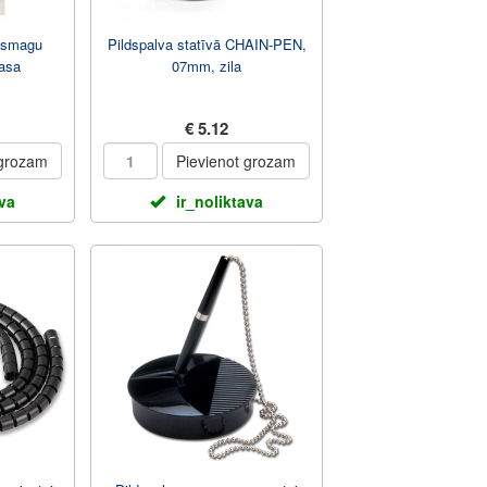
r smagu
Pildspalva statīvā CHAIN-PEN,
rasa
07mm, zila
€ 5.12
 grozam
Pievienot grozam
ava
ir_noliktava