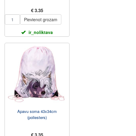
€ 3.35
Pievienot grozam
ir_noliktava
Apavu soma 43x34cm
(poliesters)
€ 3.35