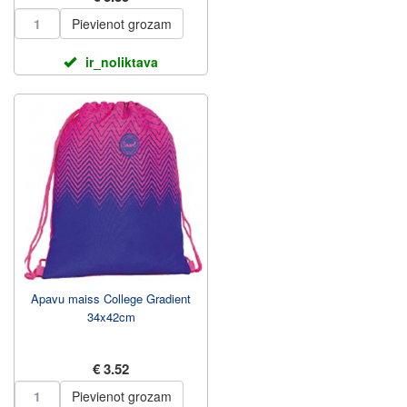
Pievienot grozam
ir_noliktava
Apavu maiss College Gradient
34x42cm
€ 3.52
Pievienot grozam