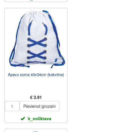
Apavu soma 43x34cm (kokvilna)
€ 3.91
Pievienot grozam
ir_noliktava