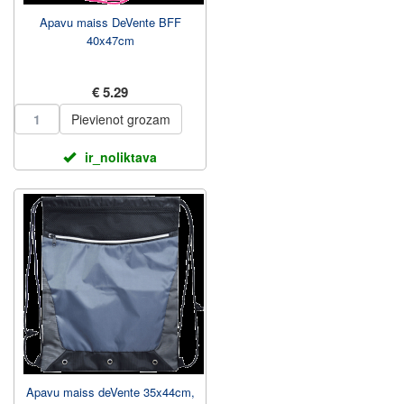
Apavu maiss DeVente BFF
40x47cm
€ 5.29
Pievienot grozam
ir_noliktava
Apavu maiss deVente 35x44cm,