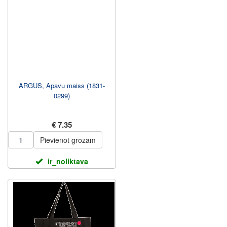
ARGUS, Apavu maiss (1831-
0299)
€ 7.35
Pievienot grozam
ir_noliktava