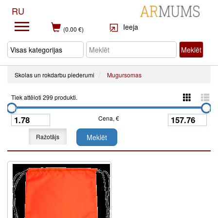
RU
Ieeja
(0.00 €)
Meklēt
Skolas un rokdarbu piederumi
Mugursomas
Tiek attēloti 299 produkti.
Cena, €
Ražotājs
Meklēt