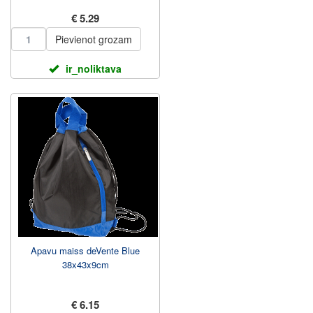
€ 5.29
Pievienot grozam
ir_noliktava
Apavu maiss deVente Blue
38x43x9cm
€ 6.15