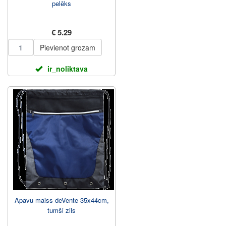
pelēks
€ 5.29
Pievienot grozam
ir_noliktava
Apavu maiss deVente 35x44cm,
tumši zils