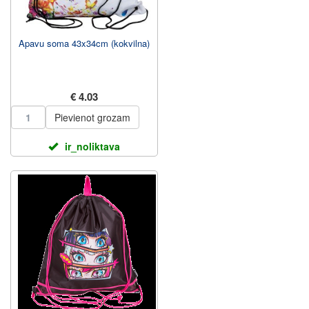
Apavu soma 43x34cm (kokvilna)
€ 4.03
Pievienot grozam
ir_noliktava