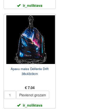
ir_noliktava
Apavu maiss DeVente Drift
38x43x9cm
€ 7.04
Pievienot grozam
ir_noliktava