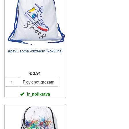
Apavu soma 43x34cm (kokvilna)
€ 3.91
Pievienot grozam
ir_noliktava