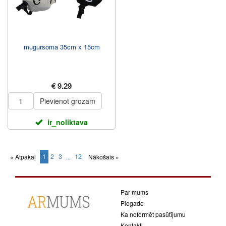
mugursoma 35cm x 15cm
€ 9.29
Pievienot grozam
ir_noliktava
1
2
3
12
« Atpakaļ
...
Nākošais »
(current)
Par mums
Piegade
Ka noformēt pasūtījumu
Kontakti