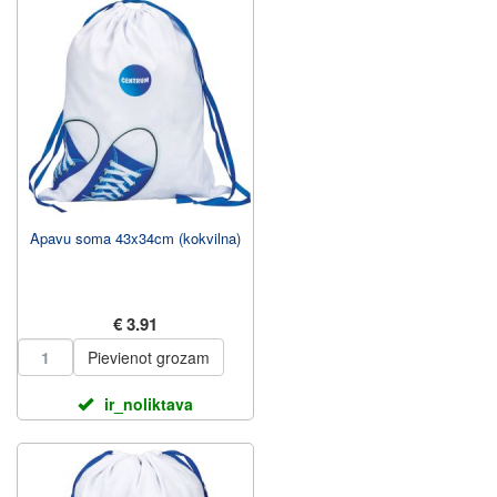
Apavu soma 43x34cm (kokvilna)
€ 3.91
Pievienot grozam
ir_noliktava