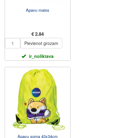
Apavu maiss
€ 2.84
Pievienot grozam
ir_noliktava
Apavu soma 43x34cm