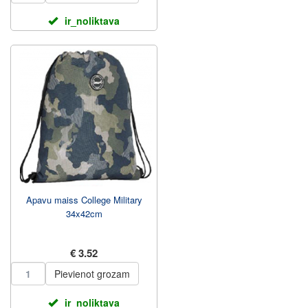
ir_noliktava
Apavu maiss College Military
34x42cm
€ 3.52
Pievienot grozam
ir_noliktava