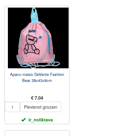
Apavu maiss DeVente Fashion
Bear 38x43x9cm
€ 7.04
Pievienot grozam
ir_noliktava