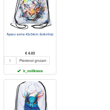
Apavu soma 43x34cm (kokvilna)
€ 4.03
Pievienot grozam
ir_noliktava