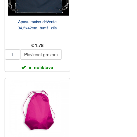
Apavu maiss deVente
34,5x42cm, tumši zils
€ 1.78
Pievienot grozam
ir_noliktava