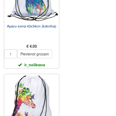
Apavu soma 43x34cm (kokvilna)
€ 4.03
Pievienot grozam
ir_noliktava