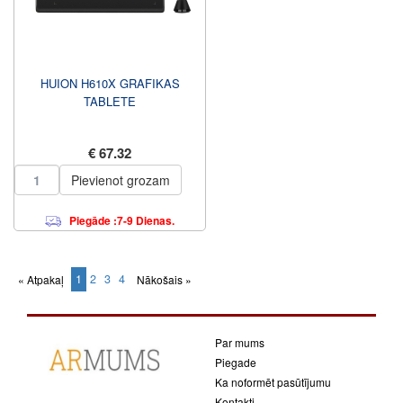
HUION H610X GRAFIKAS
TABLETE
€ 67.32
Pievienot grozam
Piegāde :7-9 Dienas.
1
2
3
4
« Atpakaļ
Nākošais »
(current)
Par mums
Piegade
Ka noformēt pasūtījumu
Kontakti