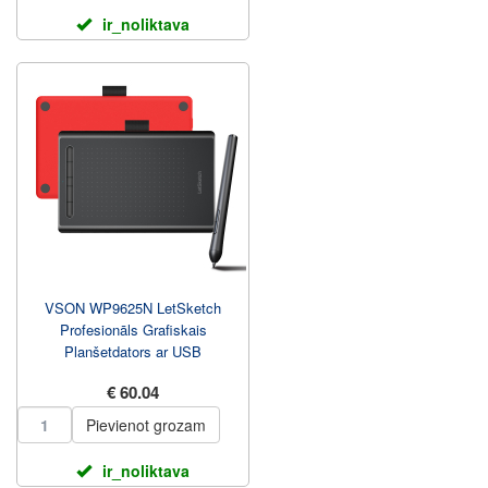
ir_noliktava
VSON WP9625N LetSketch
Profesionāls Grafiskais
Planšetdators ar USB
Melns/Sarkans
€ 60.04
Pievienot grozam
ir_noliktava