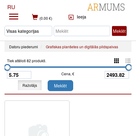
RU
Ieeja
(0.00 €)
Meklēt
Datoru piederumi
Grafiskas planšetes un digitālās pildspalvas
Tiek attēloti 82 produkti.
Cena, €
Ražotājs
Meklēt