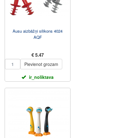
Ausu aizbāžņi silikons 4024
AQF
€ 5.47
Pievienot grozam
ir_noliktava