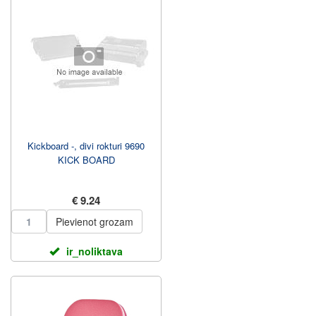
Kickboard -, divi rokturi 9690
KICK BOARD
€ 9.24
Pievienot grozam
ir_noliktava