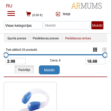
RU
Ieeja
(0.00 €)
Meklēt
Sporta preces
Peldēšanas preces
Peldēšanas ierīces
Tiek attēloti 33 produkti.
Cena, €
Ražotājs
Meklēt