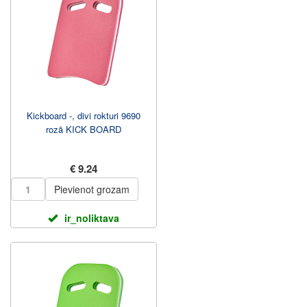
Kickboard -, divi rokturi 9690
rozā KICK BOARD
€ 9.24
Pievienot grozam
ir_noliktava