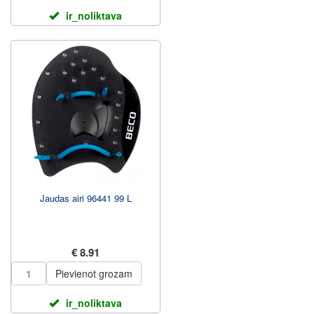
ir_noliktava
Jaudas airi 96441 99 L
€ 8.91
Pievienot grozam
ir_noliktava