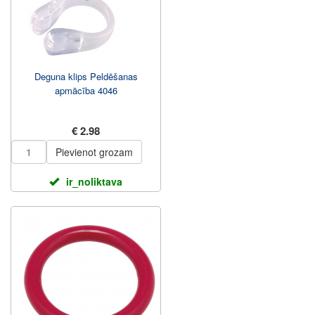
Deguna klips Peldēšanas
apmācība 4046
€ 2.98
Pievienot grozam
ir_noliktava