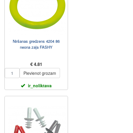
Niršanas gredzens 4204 86
neona zaļa FASHY
€ 4.81
Pievienot grozam
ir_noliktava