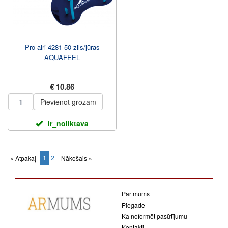
Pro airi 4281 50 zils/jūras
AQUAFEEL
€ 10.86
Pievienot grozam
ir_noliktava
1
2
« Atpakaļ
Nākošais »
(current)
Par mums
Piegade
Ka noformēt pasūtījumu
Kontakti