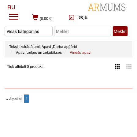
RU
Ieeja
(0.00 €)
Meklēt
Tekstilizstrādājumi, Apavi ,Darba apģērbi
Apavi, zeķes un zeķubikses
Vīriešu apavi
Tiek attēloti 0 produkti.
1
« Atpakaļ
(current)