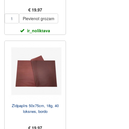
€ 19.97
Pievienot grozam
ir_noliktava
Zīdpapīrs 50x75cm, 18g, 40
loksnes, bordo
€ 19.97