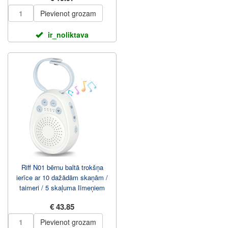
Pievienot grozam
ir_noliktava
Riff N01 bērnu baltā trokšņa
ierīce ar 10 dažādām skaņām /
taimeri / 5 skaļuma līmeņiem
€ 43.85
Pievienot grozam