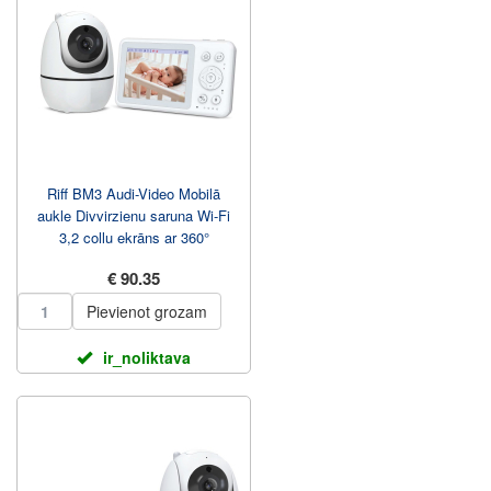
Riff BM3 Audi-Video Mobilā
aukle Divvirzienu saruna Wi-Fi
3,2 collu ekrāns ar 360°
redzeslauku
€ 90.35
Pievienot grozam
ir_noliktava