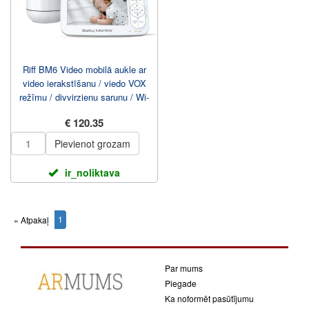
Riff BM6 Video mobilā aukle ar
video ierakstīšanu / viedo VOX
režīmu / divvirzienu sarunu / Wi-
Fi / ...
€ 120.35
Pievienot grozam
ir_noliktava
1
« Atpakaļ
(current)
Par mums
Piegade
Ka noformēt pasūtījumu