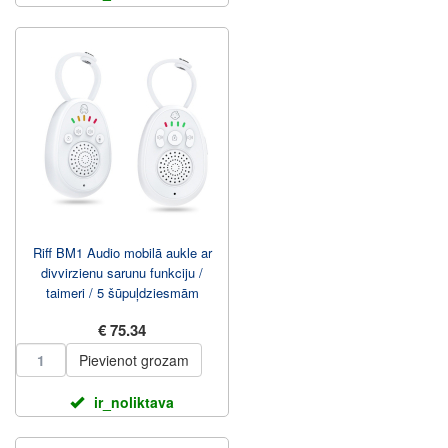
Riff BM1 Audio mobilā aukle ar
divvirzienu sarunu funkciju /
taimeri / 5 šūpuļdziesmām
€ 75.34
Pievienot grozam
ir_noliktava