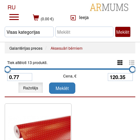
RU
Ieeja
(0.00 €)
Meklēt
Galantērijas preces
Aksesuāri bērniem
Tiek attēloti 13 produkti.
Cena, €
Ražotājs
Meklēt