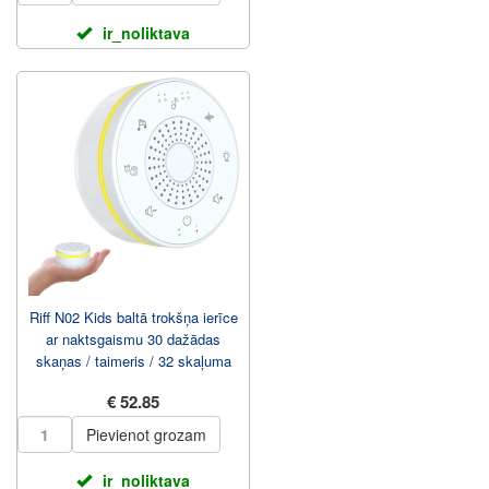
ir_noliktava
Riff N02 Kids baltā trokšņa ierīce
ar naktsgaismu 30 dažādas
skaņas / taimeris / 32 skaļuma
līmeņi
€ 52.85
Pievienot grozam
ir_noliktava