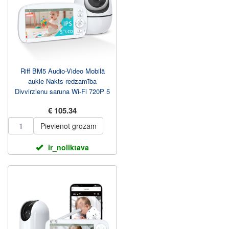
Riff BM5 Audio-Video Mobilā
aukle Nakts redzamība
Divvirzienu saruna Wi-Fi 720P 5
collu ekrāns
€ 105.34
Pievienot grozam
ir_noliktava