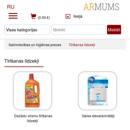
RU
Ieeja
(0.00 €)
Meklēt
Saimniecības un higiēnas preces
Tīrīšanas līdzekļi
Tīrīšanas līdzekļi
Dažādu virsmu tīrīšanas
Gaisa atsvaidzinātāji
līdzekļi