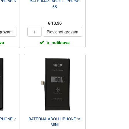
IPHONE 6
BATERIJAS ĀBOLU IPHONE
6S
€ 13.96
 grozam
Pievienot grozam
ava
ir_noliktava
IPHONE 7
BATERIJA ĀBOLU IPHONE 13
MINI