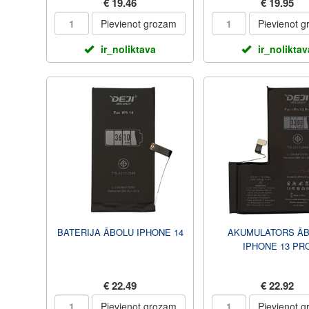
€ 19.46
€ 19.95
Pievienot grozam
Pievienot 
ir_noliktava
ir_noliktav
BATERIJA ĀBOLU IPHONE 14
AKUMULATORS Ā
IPHONE 13 PR
€ 22.49
€ 22.92
Pievienot grozam
Pievienot 