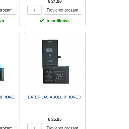
€ 21.96
 grozam
Pievienot grozam
ava
ir_noliktava
 IPHONE
BATERIJAS ĀBOLU IPHONE X
€ 25.95
 grozam
Pievienot grozam