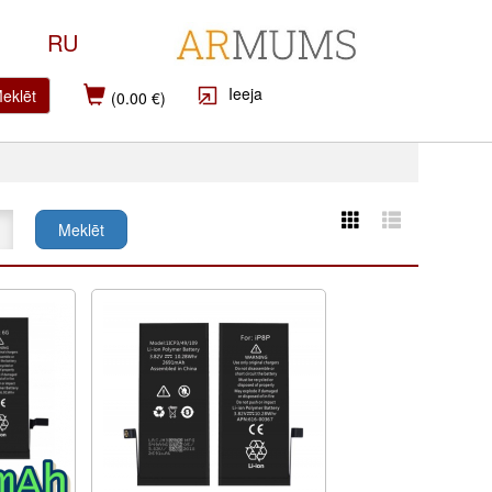
RU
Ieeja
eklēt
(0.00 €)
Meklēt