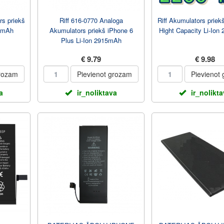
rs priekš
Riff 616-0770 Analoga
Riff Akumulators priek
40mAh
Akumulators priekš iPhone 6
Hight Capacity Li-Ion
Plus Li-Ion 2915mAh
€ 9.79
€ 9.98
grozam
Pievienot grozam
Pievienot
a
ir_noliktava
ir_nolikt