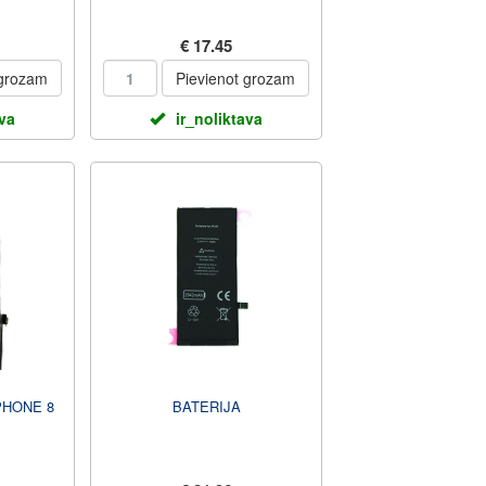
€ 17.45
 grozam
Pievienot grozam
ava
ir_noliktava
PHONE 8
BATERIJA