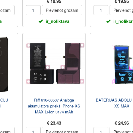
€ 19.95
€ 19.95
grozam
Pievienot grozam
Pievienot
a
ir_noliktava
ir_nolikt
BOLU
Riff 616-00507 Analoga
BATERIJAS ĀBOLU
O
akumulators priekš iPhone XS
XS MAX
MAX Li-Ion 3174 mAh
€ 23.43
€ 24.96
grozam
Pievienot grozam
Pievienot