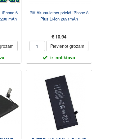
š iPhone 6
Riff Akumulators priekš iPhone 8
 2200 mAh
Plus Li-Ion 2691mAh
€ 10.94
 grozam
Pievienot grozam
ava
ir_noliktava