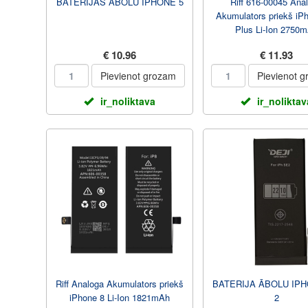
BATERIJAS ĀBOLU IPHONE 5
Riff 616-00045 Ana
Akumulators priekš iP
Plus Li-Ion 2750
€ 10.96
€ 11.93
Pievienot grozam
Pievienot 
ir_noliktava
ir_noliktav
Riff Analoga Akumulators priekš
BATERIJA ĀBOLU IP
iPhone 8 Li-Ion 1821mAh
2