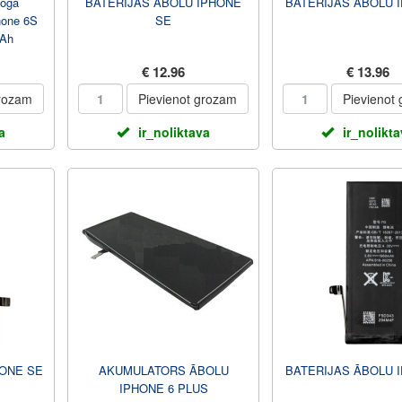
loga
BATERIJAS ĀBOLU IPHONE
BATERIJAS ĀBOLU 
hone 6S
SE
mAh
€ 12.96
€ 13.96
grozam
Pievienot grozam
Pievienot
a
ir_noliktava
ir_nolikt
HONE SE
AKUMULATORS ĀBOLU
BATERIJAS ĀBOLU 
IPHONE 6 PLUS