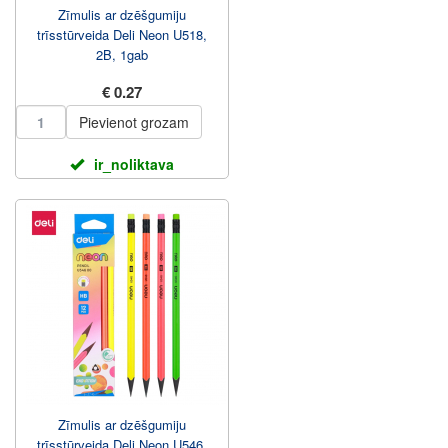
Zīmulis ar dzēšgumiju
trīsstūrveida Deli Neon U518,
2B, 1gab
€ 0.27
Pievienot grozam
ir_noliktava
Zīmulis ar dzēšgumiju
trīsstūrveida Deli Neon U546,