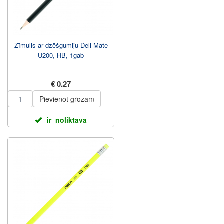
Zīmulis ar dzēšgumiju Deli Mate
U200, HB, 1gab
€ 0.27
Pievienot grozam
ir_noliktava