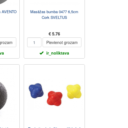
cm AVENTO
Masāžas bumba 0477 6,5cm
Cork SVELTUS
€ 5.76
 grozam
Pievienot grozam
ava
ir_noliktava