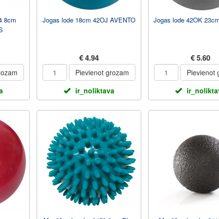
4 8cm
Jogas lode 18cm 42OJ AVENTO
Jogas lode 42OK 23
S
€ 4.94
€ 5.60
grozam
Pievienot grozam
Pievienot
a
ir_noliktava
ir_nolikt