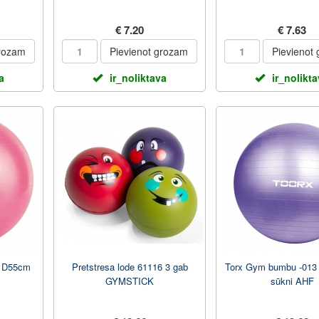
€ 7.20
€ 7.63
grozam
Pievienot grozam
Pievienot
a
ir_noliktava
ir_nolikt
9 D55cm
Pretstresa lode 61116 3 gab
Torx Gym bumbu -013
GYMSTICK
sūkni AHF