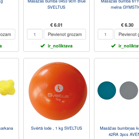
kg
Masāžas bumba 0453 9cm Blue
Masāžas bumba 611
SVELTUS
melna GYMST
€ 6.01
€ 6.30
grozam
Pievienot grozam
Pievienot
a
ir_noliktava
ir_nolikt
sarkana
Svērtā lode , 1 kg SVELTUS
Masāžas bumbiņas k
42RA 3pcs AVE