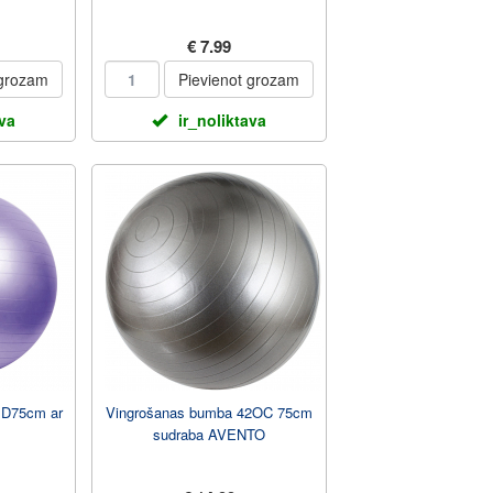
€ 7.99
 grozam
Pievienot grozam
ava
ir_noliktava
 D75cm ar
Vingrošanas bumba 42OC 75cm
sudraba AVENTO