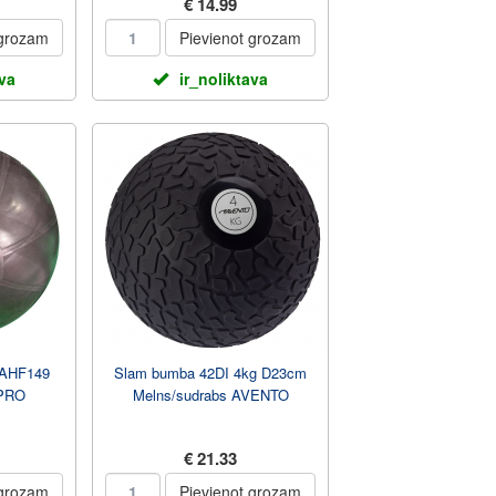
€ 14.99
 grozam
Pievienot grozam
ava
ir_noliktava
 AHF149
Slam bumba 42DI 4kg D23cm
PRO
Melns/sudrabs AVENTO
€ 21.33
 grozam
Pievienot grozam