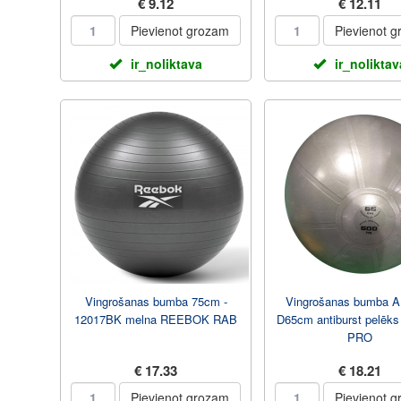
€ 9.12
€ 12.11
Pievienot grozam
Pievienot 
ir_noliktava
ir_noliktav
Vingrošanas bumba 75cm -
Vingrošanas bumba 
12017BK melna REEBOK RAB
D65cm antiburst pelē
PRO
€ 17.33
€ 18.21
Pievienot grozam
Pievienot 