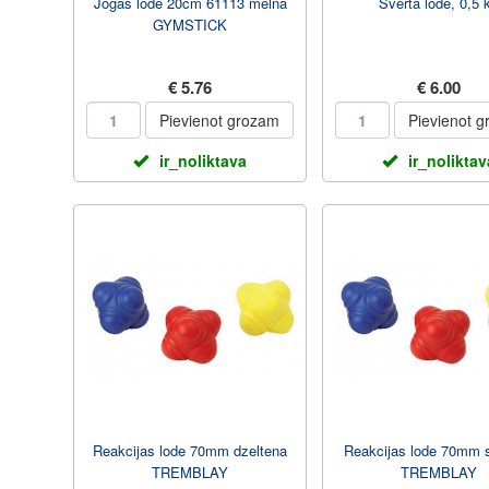
Jogas lode 20cm 61113 melna
Svērtā lode, 0,5 
GYMSTICK
€ 5.76
€ 6.00
Pievienot grozam
Pievienot 
ir_noliktava
ir_noliktav
Reakcijas lode 70mm dzeltena
Reakcijas lode 70mm 
TREMBLAY
TREMBLAY