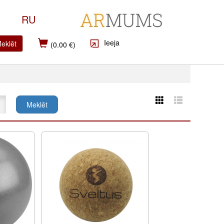
RU
Ieeja
eklēt
(0.00 €)
Meklēt