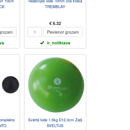
91 10cm
Reakcijas lode 70mm zilā krāsā
ICK
TREMBLAY
€ 6.32
 grozam
Pievienot grozam
ava
ir_noliktava
omplekts
Svērtā lode 1,5kg D12,3cm Zaļš
NTO
SVELTUS