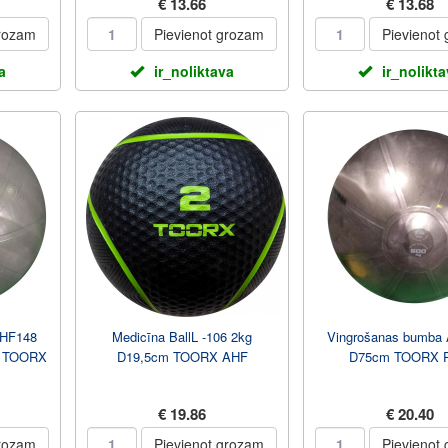
€ 13.66
€ 13.68
grozam
Pievienot grozam
Pievienot
a
ir_noliktava
ir_nolikt
AHF148
Medicīna BallL -106 2kg
Vingrošanas bumba
ks TOORX
D19,5cm TOORX AHF
D75cm TOORX 
€ 19.86
€ 20.40
grozam
Pievienot grozam
Pievienot