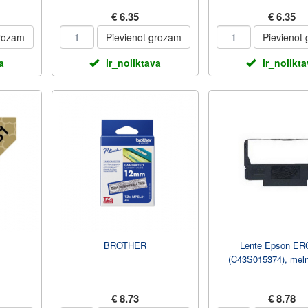
€ 6.35
€ 6.35
grozam
Pievienot grozam
Pievienot
a
ir_noliktava
ir_nolikt
BROTHER
Lente Epson ER
(C43S015374), meln
€ 8.73
€ 8.78