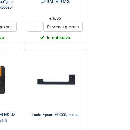
erīgs ar
UZ BALTA BTAG
720530)
€ 6.35
 grozam
Pievienot grozam
ava
ir_noliktava
ELNS UZ
Lente Epson ERC09, melna
MES