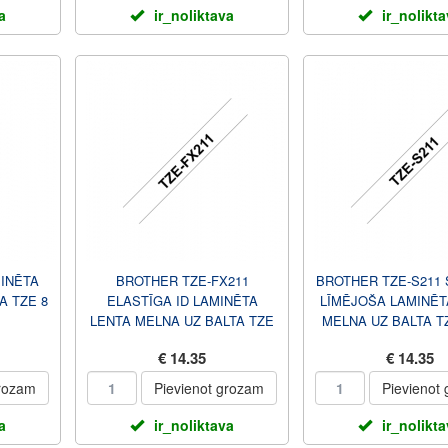
a
ir_noliktava
ir_nolikt
MINĒTA
BROTHER TZE-FX211
BROTHER TZE-S211
A TZE 8
ELASTĪGA ID LAMINĒTA
LĪMĒJOŠA LAMINĒT
LENTA MELNA UZ BALTA TZE
MELNA UZ BALTA TZ
8 M 0,6 CM
CM
€ 14.35
€ 14.35
grozam
Pievienot grozam
Pievienot
a
ir_noliktava
ir_nolikt