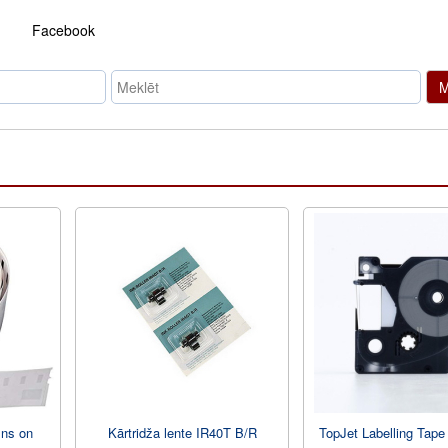
Facebook
M
lns on
Kārtridža lente IR40T B/R
TopJet Labelling Tape