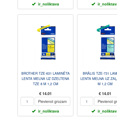
ir_noliktava
ir_noliktav
BROTHER TZE-631 LAMINĒTA
BRĀLIS TZE-731 LA
LENTA MELNA UZ DZELTENA
LENTA MELNA UZ ZAĻ
TZE 8 M 1,2 CM
M 1,2 CM
€ 14.01
€ 14.01
Pievienot grozam
Pievienot 
ir_noliktava
ir_noliktav