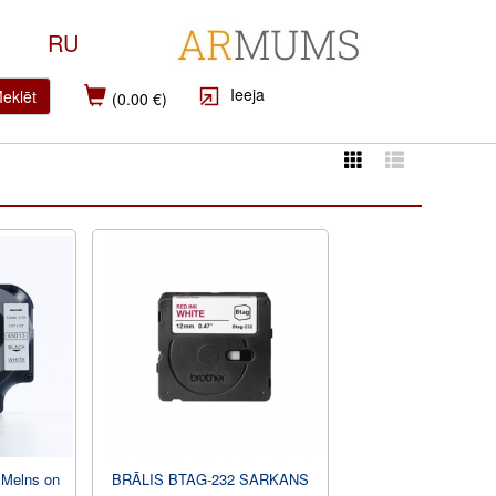
RU
Ieeja
eklēt
(0.00 €)
 Melns on
BRĀLIS BTAG-232 SARKANS