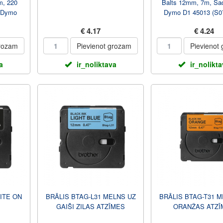
m, 220
Balts 12mm, 7m, Sad
r Dymo
Dymo D1 45013 (S0
)
€ 4.17
€ 4.24
grozam
Pievienot grozam
Pievienot
a
ir_noliktava
ir_nolikt
ITE ON
BRĀLIS BTAG-L31 MELNS UZ
BRĀLIS BTAG-T31 M
GAIŠI ZILAS ATZĪMES
ORANŽAS ATZĪ