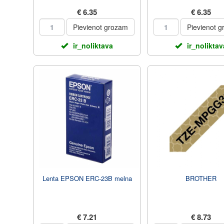
€ 6.35
€ 6.35
Pievienot grozam
Pievienot 
ir_noliktava
ir_noliktav
Lenta EPSON ERC-23B melna
BROTHER
€ 7.21
€ 8.73