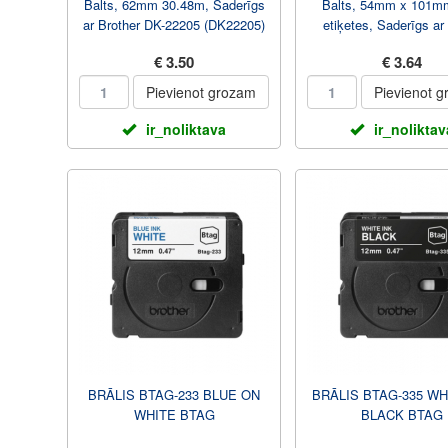
Balts, 62mm 30.48m, Saderīgs
Balts, 54mm x 101m
ar Brother DK-22205 (DK22205)
etiķetes, Saderīgs a
99014 (S0722430
€ 3.50
€ 3.64
Pievienot grozam
Pievienot 
ir_noliktava
ir_noliktav
BRĀLIS BTAG-233 BLUE ON
BRĀLIS BTAG-335 WH
WHITE BTAG
BLACK BTAG