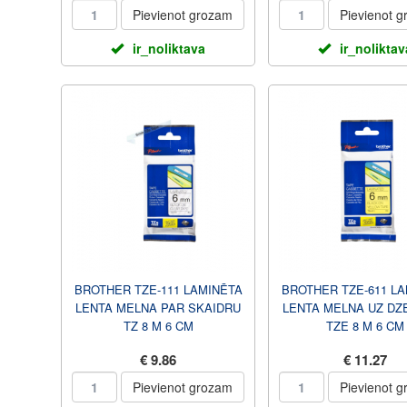
Pievienot grozam
Pievienot 
ir_noliktava
ir_noliktav
BROTHER TZE-111 LAMINĒTA
BROTHER TZE-611 L
LENTA MELNA PAR SKAIDRU
LENTA MELNA UZ DZ
TZ 8 M 6 CM
TZE 8 M 6 CM
€ 9.86
€ 11.27
Pievienot grozam
Pievienot 