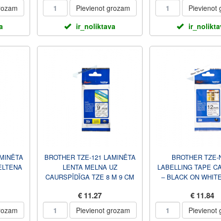
grozam
Pievienot grozam
Pievienot
a
ir_noliktava
ir_nolikt
AMINĒTA
BROTHER TZE-121 LAMINĒTA
BROTHER TZE-
ELTENA
LENTA MELNA UZ
LABELLING TAPE C
CAURSPĪDĪGA TZE 8 M 9 CM
– BLACK ON WHITE
WIDE, 8M LONG B
€ 11.27
€ 11.84
grozam
Pievienot grozam
Pievienot