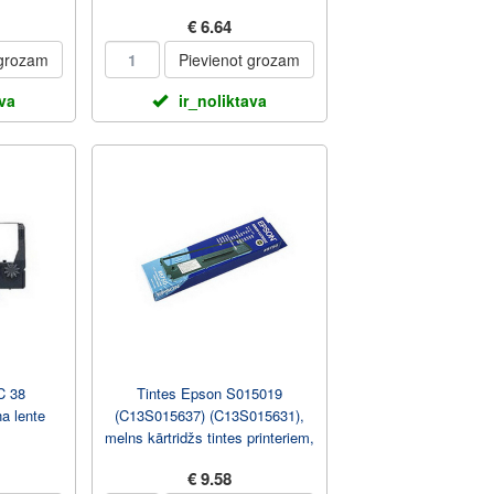
€ 6.64
 grozam
Pievienot grozam
ava
ir_noliktava
C 38
Tintes Epson S015019
a lente
(C13S015637) (C13S015631),
melns kārtridžs tintes printeriem,
4000000 simboliem
€ 9.58