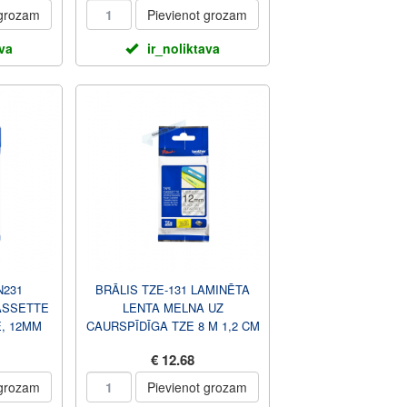
 grozam
Pievienot grozam
ava
ir_noliktava
N231
BRĀLIS TZE-131 LAMINĒTA
ASSETTE
LENTA MELNA UZ
, 12MM
CAURSPĪDĪGA TZE 8 M 1,2 CM
ROTHER
€ 12.68
 grozam
Pievienot grozam