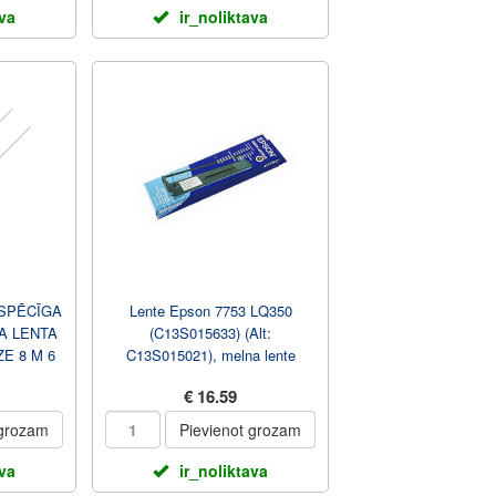
ava
ir_noliktava
 SPĒCĪGA
Lente Epson 7753 LQ350
A LENTA
(C13S015633) (Alt:
E 8 M 6
C13S015021), melna lente
€ 16.59
 grozam
Pievienot grozam
ava
ir_noliktava