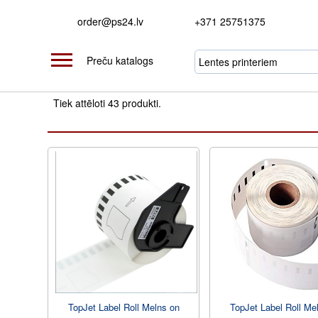
order@ps24.lv
+371 25751375
Preču katalogs
Tiek attēloti 43 produkti.
TopJet Label Roll Melns on
TopJet Label Roll Me