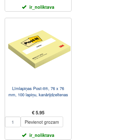
ir_noliktava
Līmlapiņas Post-it®, 76 x 76
mm, 100 lapiņu, kanārijdzeltenas
€ 5.95
Pievienot grozam
ir_noliktava