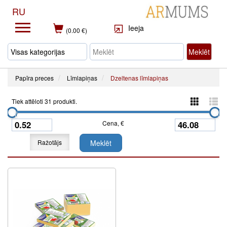
RU
Ieeja
(0.00 €)
Meklēt
Papīra preces
Līmlapiņas
Dzeltenas līmlapiņas
Tiek attēloti 31 produkti.
Cena, €
Ražotājs
Meklēt