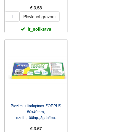
€ 3.58
Pievienot grozam
ir_noliktava
Piezīmju līmlapiņas FORPUS
50x40mm,
dzelt.,100lap.,3gab/iep.
€ 3.67