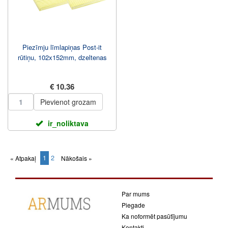
Piezīmju līmlapiņas Post-it
rūtiņu, 102x152mm, dzeltenas
€ 10.36
Pievienot grozam
ir_noliktava
1
2
« Atpakaļ
Nākošais »
(current)
Par mums
Piegade
Ka noformēt pasūtījumu
Kontakti