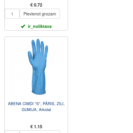
€ 0.72
Pievienot grozam
ir_noliktava
ABENA CIMDI "S", PĀRIS, ZILI,
GUMIJA, Arkolat
€ 1.15