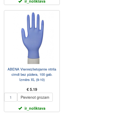
ir_noliktava
ABENA Vienreizlietojamie nitrila
cimdi bez pūdera, 100 gab.
Izmērs XL (9-10)
€ 5.19
Pievienot grozam
ir_noliktava