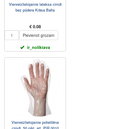
Vienreizlietojamie lateksa cimdi
bez pūdera Krāsa Balta
€ 0.08
Pievienot grozam
ir_noliktava
Vienreizlietojamie polietilēna
cimdi, 50 pāri, art. PIR 0010