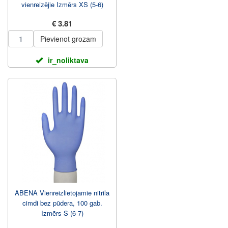
vienreizējie Izmērs XS (5-6)
€ 3.81
Pievienot grozam
ir_noliktava
ABENA Vienreizlietojamie nitrila
cimdi bez pūdera, 100 gab.
Izmērs S (6-7)