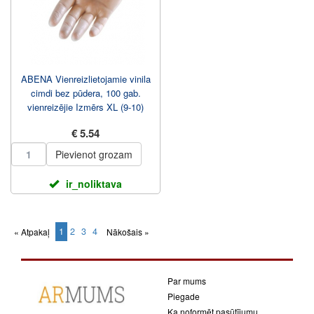
ABENA Vienreizlietojamie vinila
cimdi bez pūdera, 100 gab.
vienreizējie Izmērs XL (9-10)
€ 5.54
Pievienot grozam
ir_noliktava
1
2
3
4
« Atpakaļ
Nākošais »
(current)
Par mums
Piegade
Ka noformēt pasūtījumu