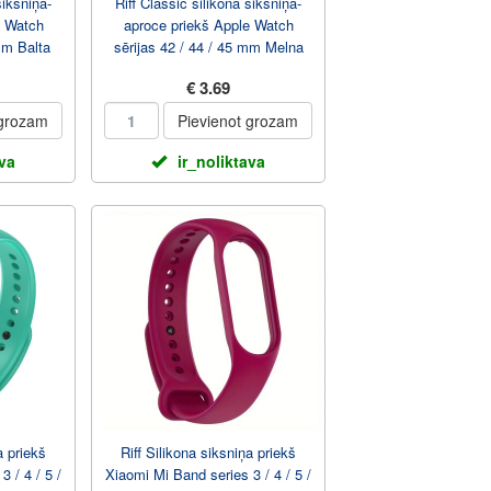
siksniņa-
Riff Classic silikona siksniņa-
e Watch
aproce priekš Apple Watch
mm Balta
sērijas 42 / 44 / 45 mm Melna
€ 3.69
 grozam
Pievienot grozam
ava
ir_noliktava
a priekš
Riff Silikona siksniņa priekš
 / 4 / 5 /
Xiaomi Mi Band series 3 / 4 / 5 /