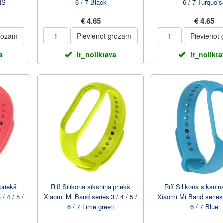
NS
6 / 7 Black
6 / 7 Turquois
€ 4.65
€ 4.65
grozam
Pievienot grozam
Pievienot
a
ir_noliktava
ir_nolikt
 priekš
Riff Silikona siksniņa priekš
Riff Silikona siksniņ
/ 4 / 5 /
Xiaomi Mi Band series 3 / 4 / 5 /
Xiaomi Mi Band series 3
6 / 7 Lime green
6 / 7 Blue