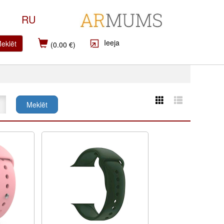
RU
Ieeja
eklēt
(0.00 €)
Meklēt