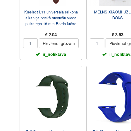
Kieslect L11 universāla silikona
MELNS XIAOMI UZ
siksniņa priekš sieviešu viedā
DOKS
pulksteņa 18 mm Bordo krāsa
€ 2.04
€ 3.53
Pievienot grozam
Pievienot 
ir_noliktava
ir_noliktav