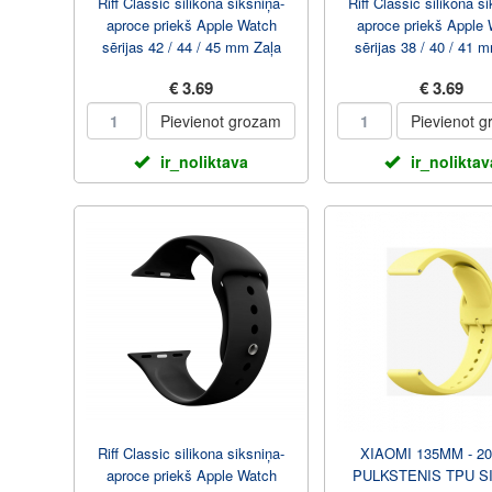
Riff Classic silikona siksniņa-
Riff Classic silikona s
aproce priekš Apple Watch
aproce priekš Apple
sērijas 42 / 44 / 45 mm Zaļa
sērijas 38 / 40 / 41 m
€ 3.69
€ 3.69
Pievienot grozam
Pievienot 
ir_noliktava
ir_noliktav
Riff Classic silikona siksniņa-
XIAOMI 135MM - 2
aproce priekš Apple Watch
PULKSTENIS TPU S