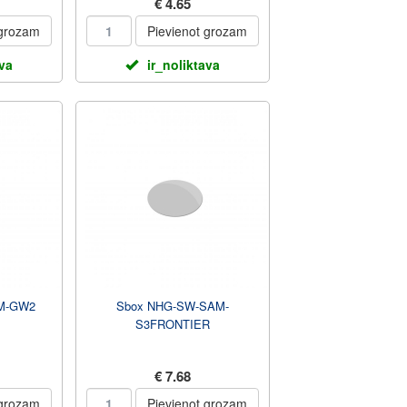
€ 4.65
 grozam
Pievienot grozam
ava
ir_noliktava
M-GW2
Sbox NHG-SW-SAM-
S3FRONTIER
€ 7.68
 grozam
Pievienot grozam