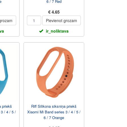
e
6 / 7 Red
€ 4.65
 grozam
Pievienot grozam
ava
ir_noliktava
a priekš
Riff Silikona siksniņa priekš
 / 4 / 5 /
Xiaomi Mi Band series 3 / 4 / 5 /
6 / 7 Orange