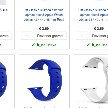
LĀDES
Riff Classic silikona siksniņa-
Riff Classic silikona 
aproce priekš Apple Watch
aproce priekš Appl
sērijas 42 / 44 / 45 mm Rozā
sērijas 38 / 40 / 41
€ 3.69
€ 3.69
grozam
Pievienot grozam
Pievienot
a
ir_noliktava
ir_nolikt