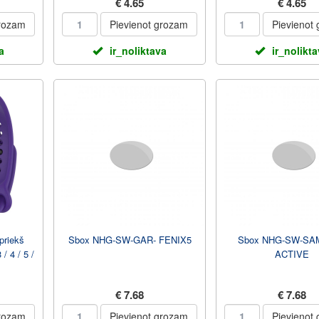
€ 4.65
€ 4.65
grozam
Pievienot grozam
Pievienot
a
ir_noliktava
ir_nolikt
 priekš
Sbox NHG-SW-GAR- FENIX5
Sbox NHG-SW-SA
/ 4 / 5 /
ACTIVE
€ 7.68
€ 7.68
grozam
Pievienot grozam
Pievienot