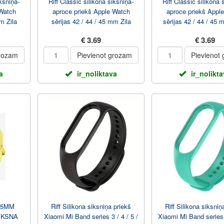
iksniņa-
Riff Classic silikona siksniņa-
Riff Classic silikona 
 Watch
aproce priekš Apple Watch
aproce priekš Appl
m Zila
sērijas 42 / 44 / 45 mm Zila
sērijas 42 / 44 / 45 
€ 3.69
€ 3.69
grozam
Pievienot grozam
Pievienot
a
ir_noliktava
ir_nolikt
05MM
Riff Silikona siksniņa priekš
Riff Silikona siksniņ
IKSNA
Xiaomi Mi Band series 3 / 4 / 5 /
Xiaomi Mi Band series 3