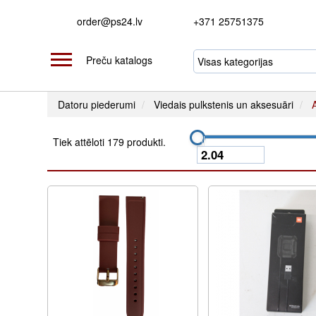
order@ps24.lv
+371 25751375
Preču katalogs
Datoru piederumi
Viedais pulkstenis un aksesuāri
Tiek attēloti 179 produkti.