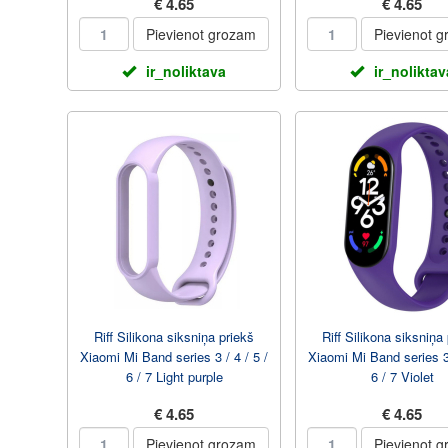
€ 4.65
€ 4.65
Pievienot grozam
Pievienot 
ir_noliktava
ir_noliktav
Riff Silikona siksniņa priekš
Riff Silikona siksniņa
Xiaomi Mi Band series 3 / 4 / 5 /
Xiaomi Mi Band series 3 
6 / 7 Light purple
6 / 7 Violet
€ 4.65
€ 4.65
Pievienot grozam
Pievienot 