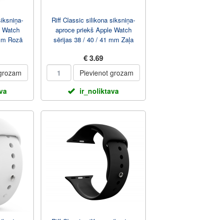
siksniņa-
Riff Classic silikona siksniņa-
e Watch
aproce priekš Apple Watch
 mm Rozā
sērijas 38 / 40 / 41 mm Zaļa
€ 3.69
 grozam
Pievienot grozam
ava
ir_noliktava