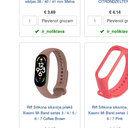
sērijas 38 / 40 / 41 mm Melna
CITRONDZELTE
€ 3.69
€ 4.14
Pievienot grozam
Pievienot 
ir_noliktava
ir_noliktav
Riff Silikona siksniņa priekš
Riff Silikona siksniņa
Xiaomi Mi Band series 3 / 4 / 5 /
Xiaomi Mi Band series 3 
6 / 7 Coffee Brown
6 / 7 Pink