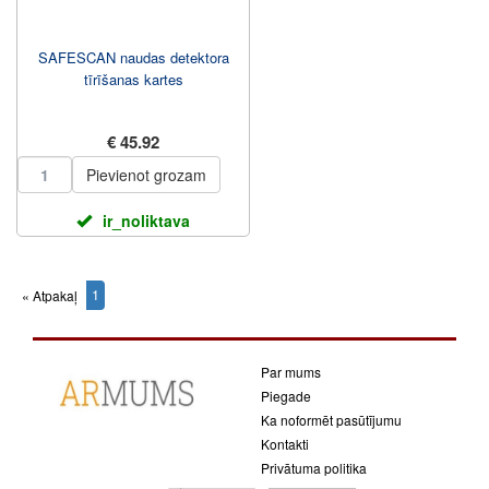
SAFESCAN naudas detektora
tīrīšanas kartes
€ 45.92
Pievienot grozam
ir_noliktava
1
« Atpakaļ
(current)
Par mums
Piegade
Ka noformēt pasūtījumu
Kontakti
Privātuma politika