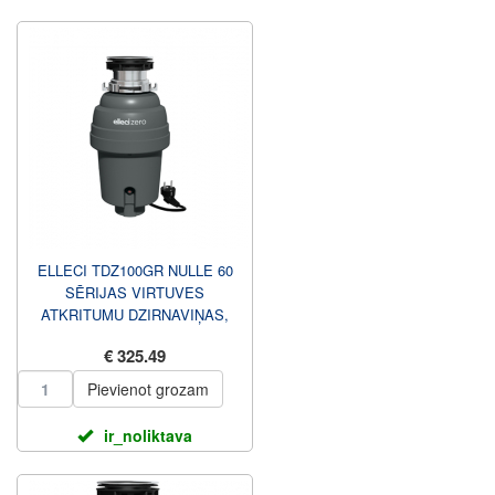
ELLECI TDZ100GR NULLE 60
SĒRIJAS VIRTUVES
ATKRITUMU DZIRNAVIŅAS,
0.86 L ELLECI
€ 325.49
Pievienot grozam
ir_noliktava