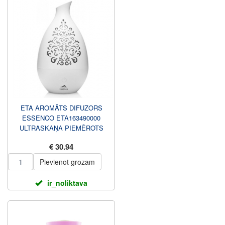
ETA AROMĀTS DIFUZORS
ESSENCO ETA163490000
ULTRASKAŅA PIEMĒROTS
TELPĀM LĪDZ 20 M2 BALTA
€ 30.94
Pievienot grozam
ir_noliktava