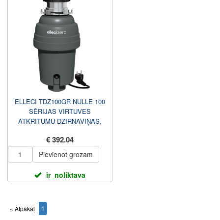
ELLECI TDZ100GR NULLE 100
SĒRIJAS VIRTUVES
ATKRITUMU DZIRNAVIŅAS,
1.07 L ELLECI
€ 392.04
Pievienot grozam
ir_noliktava
1
« Atpakaļ
(current)