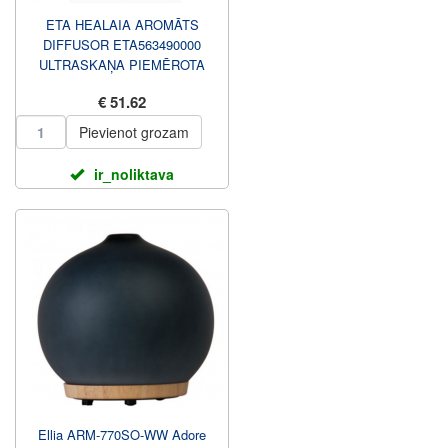
ETA HEALAIA AROMĀTS
DIFFUSOR ETA563490000
ULTRASKAŅA PIEMĒROTA
TELPĀM LĪDZ 15 M2 BALTĀ
€ 51.62
Pievienot grozam
ir_noliktava
Ellia ARM-770SO-WW Adore