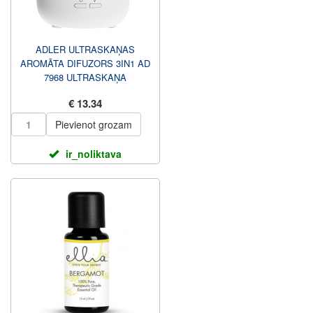
ADLER ULTRASKAŅAS
AROMĀTA DIFUZORS 3IN1 AD
7968 ULTRASKAŅA
PIEMĒROTA LĪDZ 25 M2
€ 13.34
BALTĀM ISTABĀM
Pievienot grozam
ir_noliktava