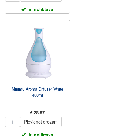
ir_noliktava
Minimu Aroma Diffuser White
400ml
€ 28.87
Pievienot grozam
ir_noliktava