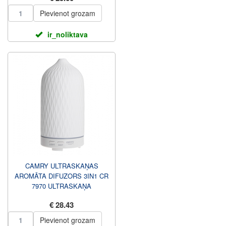
Pievienot grozam
ir_noliktava
CAMRY ULTRASKAŅAS
AROMĀTA DIFUZORS 3IN1 CR
7970 ULTRASKAŅA
PIEMĒROTA ISTABAS LĪDZ 25
€ 28.43
M2 BALTA
Pievienot grozam