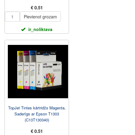
€ 0.51
Pievienot grozam
ir_noliktava
TopJet Tintes kārtridžs Magenta,
Saderīgs ar Epson T1303
(C13T130340)
€ 0.51