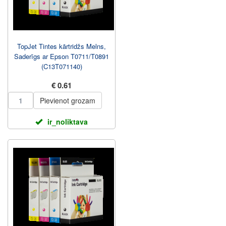
TopJet Tintes kārtridžs Melns,
Saderīgs ar Epson T0711/T0891
(C13T071140)
€ 0.61
Pievienot grozam
ir_noliktava