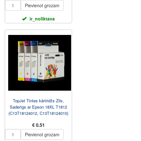
Pievienot grozam
ir_noliktava
TopJet Tintes kārtridžs Zils,
Saderīgs ar Epson 18XL T1812
(C13T18124012, C13T18124010)
€ 0.51
Pievienot grozam