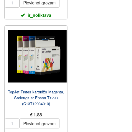
Pievienot grozam
ir_noliktava
TopJet Tintes kārtridžs Magenta,
Saderīgs ar Epson T1293
(C13T12934010)
€ 1.88
Pievienot grozam