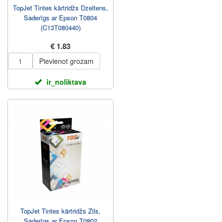
TopJet Tintes kārtridžs Dzeltens,
Saderīgs ar Epson T0804
(C13T080440)
€ 1.83
Pievienot grozam
ir_noliktava
TopJet Tintes kārtridžs Zils,
Saderīgs ar Epson T0802