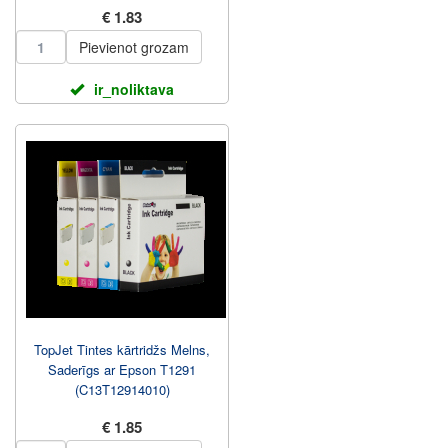
€ 1.83
Pievienot grozam
ir_noliktava
TopJet Tintes kārtridžs Melns,
Saderīgs ar Epson T1291
(C13T12914010)
€ 1.85