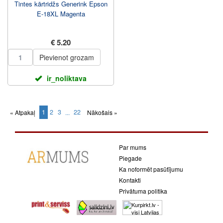
Tintes kārtridžs Generink Epson
E-18XL Magenta
€ 5.20
Pievienot grozam
ir_noliktava
1
2
3
22
« Atpakaļ
...
Nākošais »
(current)
Par mums
Piegade
Ka noformēt pasūtījumu
Kontakti
Privātuma politika