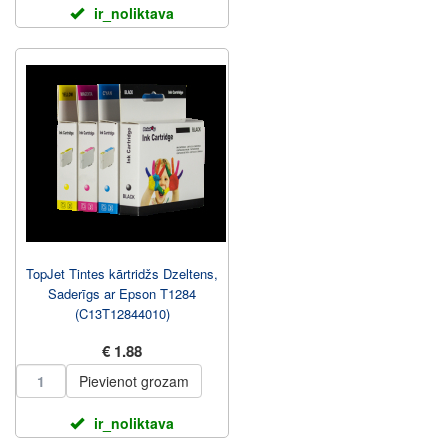
ir_noliktava
TopJet Tintes kārtridžs Dzeltens,
Saderīgs ar Epson T1284
(C13T12844010)
€ 1.88
Pievienot grozam
ir_noliktava