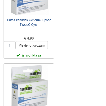
Tintes kārtridžs GenerInk Epson
T1292C Cyan
€ 4.96
Pievienot grozam
ir_noliktava