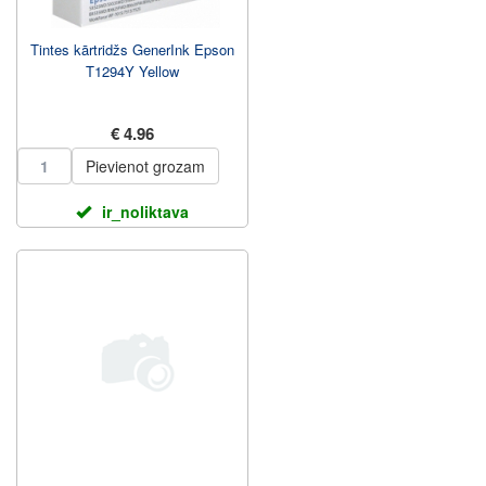
Tintes kārtridžs GenerInk Epson
T1294Y Yellow
€ 4.96
Pievienot grozam
ir_noliktava