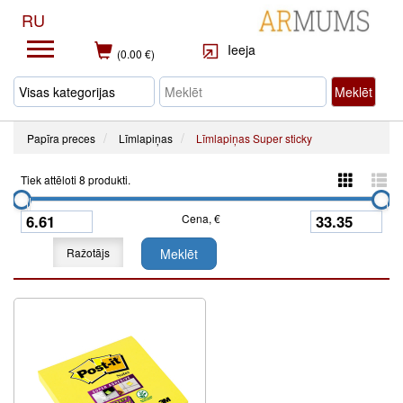
RU
Ieeja
(0.00 €)
Meklēt
Papīra preces
Līmlapiņas
Līmlapiņas Super sticky
Tiek attēloti 8 produkti.
Cena, €
Ražotājs
Meklēt