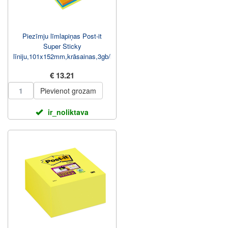
Piezīmju līmlapiņas Post-it
Super Sticky
līniju,101x152mm,krāsainas,3gb/iep
€ 13.21
Pievienot grozam
ir_noliktava