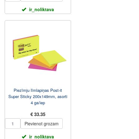
ir_noliktava
Piezīmju līmlapiņas Post-it
Super Sticky 200x149mm, asorti
4 ga/iep
€ 33.35
Pievienot grozam
ir_noliktava