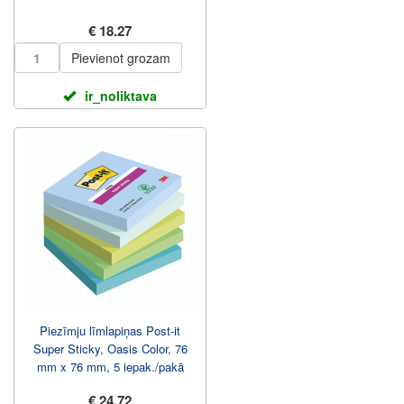
€ 18.27
Pievienot grozam
ir_noliktava
Piezīmju līmlapiņas Post-it
Super Sticky, Oasis Color, 76
mm x 76 mm, 5 iepak./pakā
€ 24.72