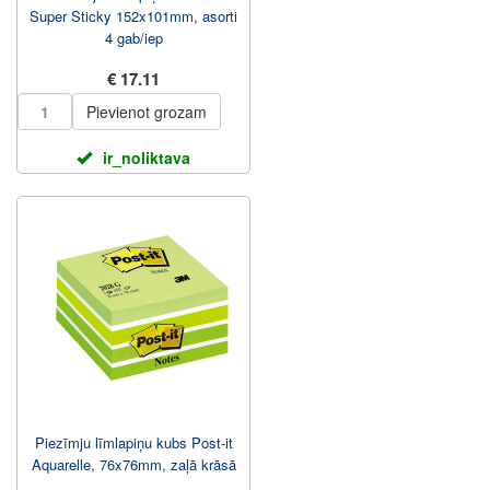
Super Sticky 152x101mm, asorti
4 gab/iep
€ 17.11
Pievienot grozam
ir_noliktava
Piezīmju līmlapiņu kubs Post-it
Aquarelle, 76x76mm, zaļā krāsā