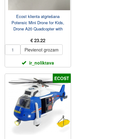
Ecost klienta atgriešana
Potensic Mini Drone for Kids,
Drone A20 Quadcopter with
Remote Control, One...
€ 23.22
Pievienot grozam
ir_noliktava
ECOST