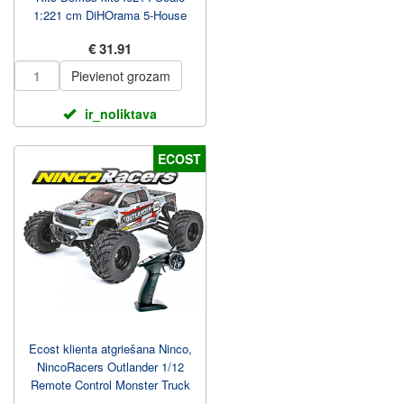
1:221 cm DiHOrama 5-House
Model
€ 31.91
Pievienot grozam
ir_noliktava
ECOST
Ecost klienta atgriešana Ninco,
NincoRacers Outlander 1/12
Remote Control Monster Truck
with 4 Wheel...