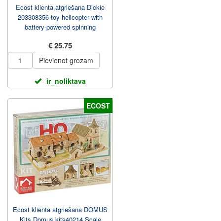
Ecost klienta atgriešana Dickie
203308356 toy helicopter with
battery-powered spinning
propeller
€ 25.75
Pievienot grozam
ir_noliktava
ECOST
Ecost klienta atgriešana DOMUS
Kits Domus kits40214 Scale