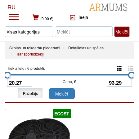
RU
Ieeja
(0.00 €)
Meklēt
Skolas un rokdarbu piederumi
Rotaļlietas un spēles
Transportlīdzekļi
Tiek attēloti 6 produkti.
Cena, €
Ražotājs
Meklēt
ECOST