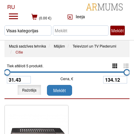
RU
Ieeja
(0.00 €)
Meklēt
Mazā sadzīves tehnika
Mājām
Televizori un TV Piederumi
Citie
Tiek attēloti 5 produkti.
Cena, €
Ražotājs
Meklēt