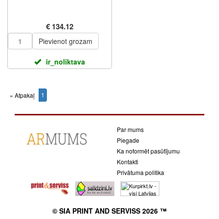
€ 134.12
Pievienot grozam
ir_noliktava
1
« Atpakaļ
(current)
Par mums
Piegade
Ka noformēt pasūtījumu
Kontakti
Privātuma politika
© SIA PRINT AND SERVISS 2026 ™