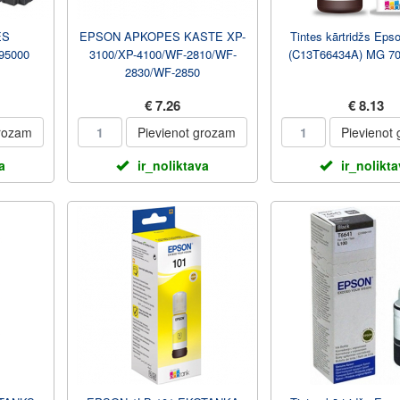
ES
EPSON APKOPES KASTE XP-
Tintes kārtridžs Eps
95000
3100/XP-4100/WF-2810/WF-
(C13T66434A) MG 7
2830/WF-2850
€ 7.26
€ 8.13
grozam
Pievienot grozam
Pievienot
a
ir_noliktava
ir_nolikt