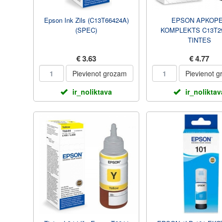
Epson Ink Zils (C13T66424A)
EPSON APKOP
(SPEC)
KOMPLEKTS C13T2
TINTES
€ 3.63
€ 4.77
Pievienot grozam
Pievienot 
ir_noliktava
ir_noliktav