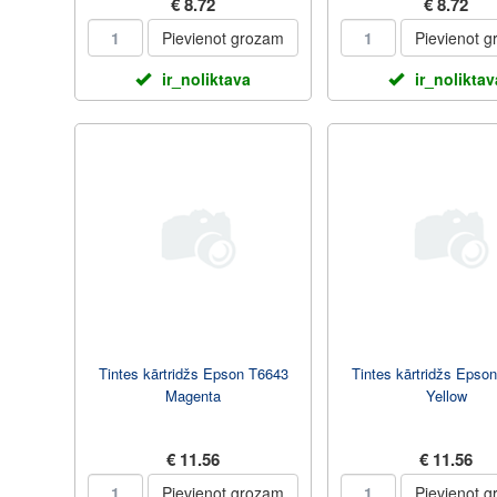
€ 8.72
€ 8.72
Pievienot grozam
Pievienot 
ir_noliktava
ir_noliktav
Tintes kārtridžs Epson T6643
Tintes kārtridžs Epso
Magenta
Yellow
€ 11.56
€ 11.56
Pievienot grozam
Pievienot 