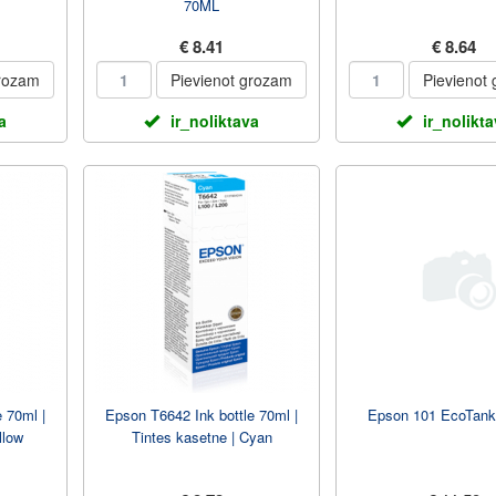
70ML
€ 8.41
€ 8.64
grozam
Pievienot grozam
Pievienot
a
ir_noliktava
ir_nolikt
 70ml |
Epson T6642 Ink bottle 70ml |
Epson 101 EcoTank
llow
Tintes kasetne | Cyan