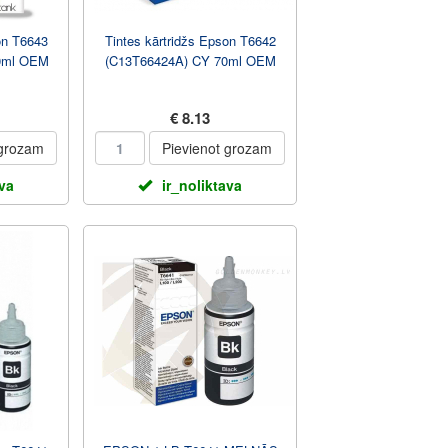
on T6643
Tintes kārtridžs Epson T6642
0ml OEM
(C13T66424A) CY 70ml OEM
€ 8.13
 grozam
Pievienot grozam
ava
ir_noliktava