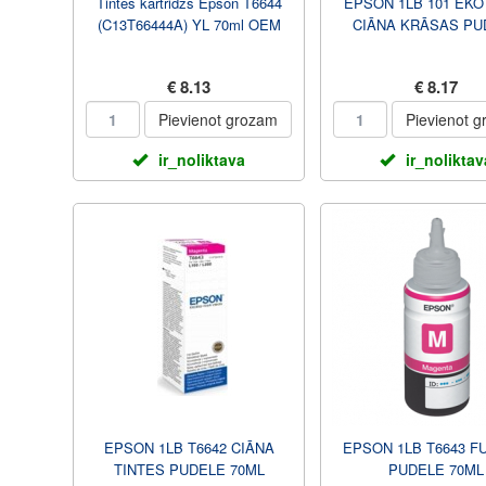
Tintes kārtridžs Epson T6644
EPSON 1LB 101 EK
(C13T66444A) YL 70ml OEM
CIĀNA KRĀSAS PU
€ 8.13
€ 8.17
Pievienot grozam
Pievienot 
ir_noliktava
ir_noliktav
EPSON 1LB T6642 CIĀNA
EPSON 1LB T6643 F
TINTES PUDELE 70ML
PUDELE 70ML