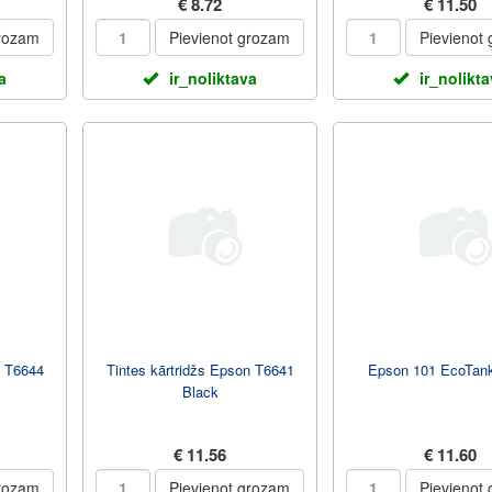
€ 8.72
€ 11.50
grozam
Pievienot grozam
Pievienot
a
ir_noliktava
ir_nolikt
n T6644
Tintes kārtridžs Epson T6641
Epson 101 EcoTan
Black
€ 11.56
€ 11.60
grozam
Pievienot grozam
Pievienot