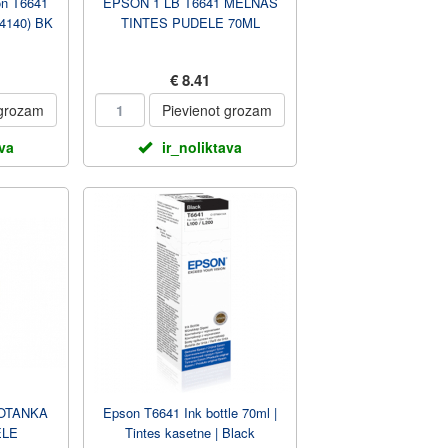
on T6641
EPSON 1 LB T6641 MELNĀS
4140) BK
TINTES PUDELE 70ML
€ 8.41
 grozam
Pievienot grozam
ava
ir_noliktava
KOTANKA
Epson T6641 Ink bottle 70ml |
ELE
Tintes kasetne | Black