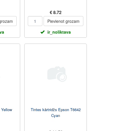
€ 8.72
 grozam
Pievienot grozam
ava
ir_noliktava
 Yellow
Tintes kārtridžs Epson T6642
Cyan