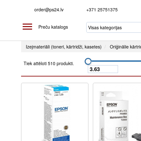
order@ps24.lv
+371 25751375
Preču katalogs
Izejmateriāli (toneri, kārtridži, kasetes)
Oriģinālie kārtri
Tiek attēloti 510 produkti.