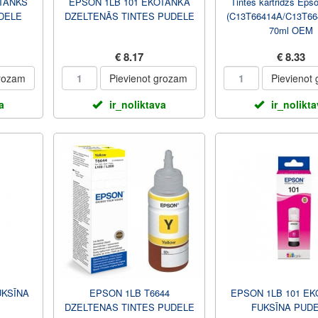
OTANKS
EPSON 1LB 101 EKOTANKA
Tintes kārtridžs Eps
DELE
DZELTENĀS TINTES PUDELE
(C13T66414A/C13T66
70ml OEM
€ 8.17
€ 8.33
grozam
Pievienot grozam
Pievienot
a
ir_noliktava
ir_nolikt
UKSĪNA
EPSON 1LB T6644
EPSON 1LB 101 E
DZELTENAS TINTES PUDELE
FUKSĪNA PUD