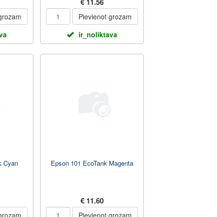
€ 11.56
 grozam
Pievienot grozam
ava
ir_noliktava
k Cyan
Epson 101 EcoTank Magenta
€ 11.60
 grozam
Pievienot grozam