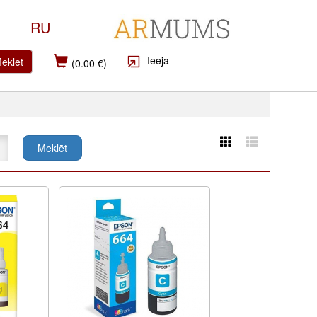
RU
Ieeja
eklēt
(0.00 €)
Meklēt