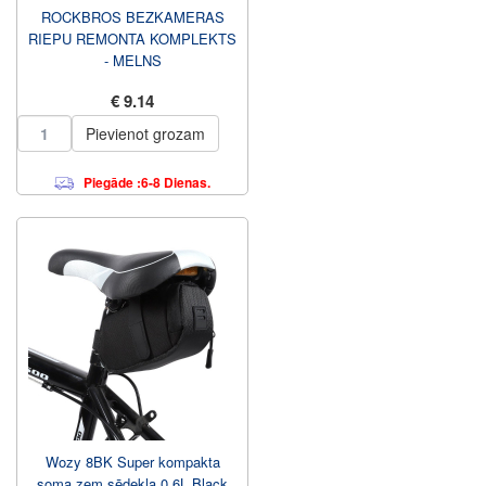
ROCKBROS BEZKAMERAS
RIEPU REMONTA KOMPLEKTS
- MELNS
€ 9.14
Pievienot grozam
Piegāde :6-8 Dienas.
Wozy 8BK Super kompakta
soma zem sēdekļa 0.6L Black