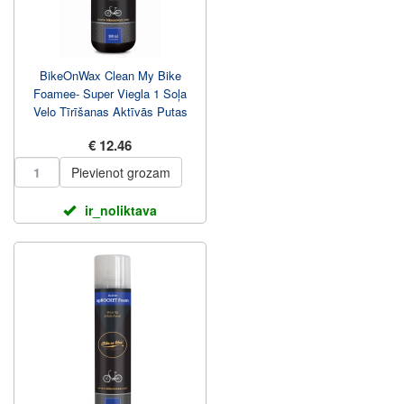
BikeOnWax Clean My Bike
Foamee- Super Viegla 1 Soļa
Velo Tīrīšanas Aktīvās Putas
500ml Spray Pudele
€ 12.46
Pievienot grozam
ir_noliktava