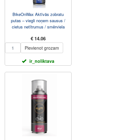
BikeOnWax Aktīvās zobratu
putas – viegli noņem sausus /
cietus netītrumus / smērviela
400ml Pudele
€ 14.06
Pievienot grozam
ir_noliktava