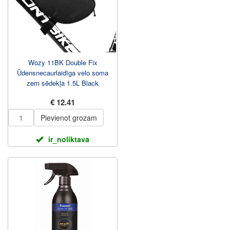
Wozy 11BK Double Fix
Ūdensnecaurlaidīga velo soma
zem sēdekļa 1.5L Black
€ 12.41
Pievienot grozam
ir_noliktava