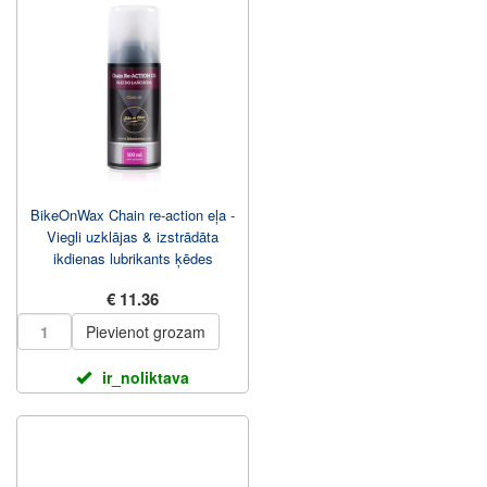
BikeOnWax Chain re-action eļa -
Viegli uzklājas & izstrādāta
ikdienas lubrikants ķēdes
smērēšana...
€ 11.36
Pievienot grozam
ir_noliktava