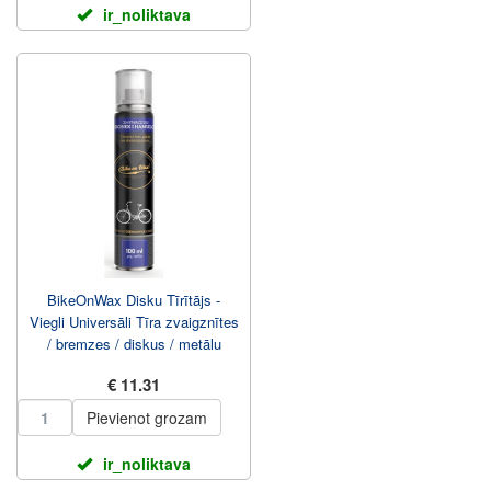
ir_noliktava
BikeOnWax Disku Tīrītājs -
Viegli Universāli Tīra zvaigznītes
/ bremzes / diskus / metālu
100ml Aero...
€ 11.31
Pievienot grozam
ir_noliktava