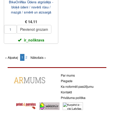
BikeOnWax Ūdens atgrūdējs -
bloķē ūdeni / novērš rūsu /
mazgā / smērē un aizsargā
400ml Aerosols
€ 14.11
Pievienot grozam
ir_noliktava
1
2
« Atpakaļ
Nākošais »
(current)
Par mums
Piegade
Ka noformēt pasūtījumu
Kontakti
Privātuma politika