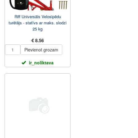
Riff Universāls Velosipēdu
turētājs - statīvs ar maks. slodzi
25 kg
€ 8.56
Pievienot grozam
ir_noliktava