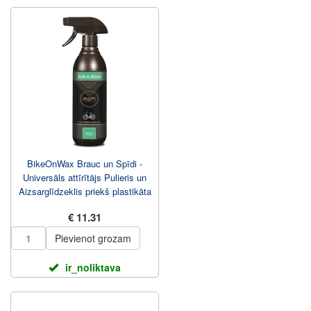
BikeOnWax Brauc un Spīdi -
Universāls attīrītājs Pulieris un
Aizsarglīdzeklis priekš plastikāta
detaļ...
€ 11.31
Pievienot grozam
ir_noliktava