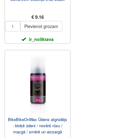
€ 9.16
Pievienot grozam
ir_noliktava
BikeBikeOnWax Ūdens atgrūdējs
- bloķē ūdeni / novērš rūsu /
mazgā / smērē un aizsargā
100ml Aerosols