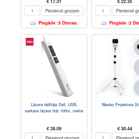
€ 17.31
€ 22.35
Pievienot grozam
Pievienot 
Piegāde :5 Dienas.
Piegāde :2 Di
Lāzera rādītājs Deli, USB,
Wanbo Projektora St
sarkans lāzers līdz 100m, melns
€ 28.09
€ 30.44
Pievienot grozam
Pievienot 