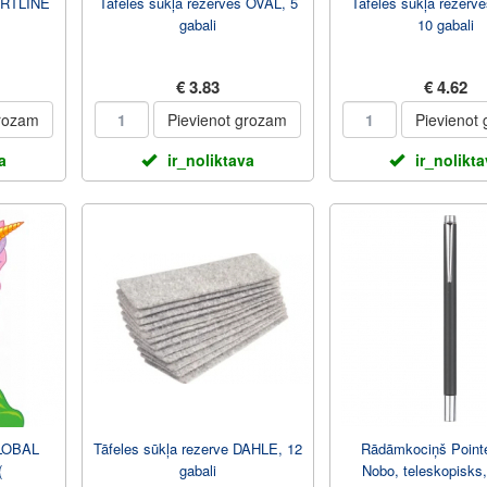
 ARTLINE
Tāfeles sūkļa rezerves OVAL, 5
Tāfeles sūkļa rezerv
gabali
10 gabali
€ 3.83
€ 4.62
grozam
Pievienot grozam
Pievienot
a
ir_noliktava
ir_nolikt
GLOBAL
Tāfeles sūkļa rezerve DAHLE, 12
Rādāmkociņš Point
(
gabali
Nobo, teleskopisks