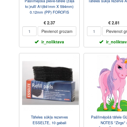
Pašlīmējošā plēve-tafele (zaļa
Tāfeles sūkļa rezerve
kr.)rullī A1(841mm X 594mm)
0.12mm (PP) FOROFIS
€ 2.37
€ 2.81
Pievienot grozam
Pievienot 
ir_noliktava
ir_noliktav
Tāfeles sūkļa rezerves
Pašlīmējošā tāfele 
ESSELTE, 10 gabali
NOTES "Zirgs" 