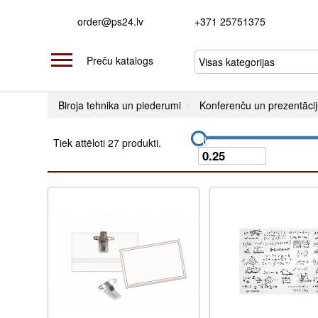
order@ps24.lv
+371 25751375
Preču katalogs
Biroja tehnika un piederumi
Konferenču un prezentācij
Tiek attēloti 27 produkti.