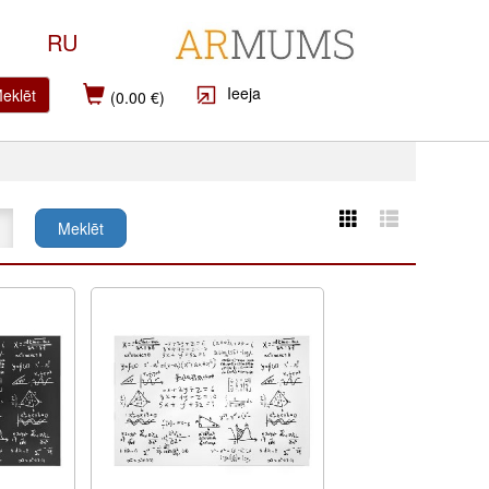
RU
Ieeja
eklēt
(0.00 €)
Meklēt