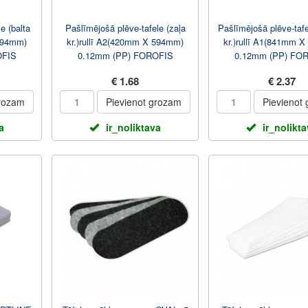
e (balta
Pašlīmējošā plēve-tafele (zaļa
Pašlīmējošā plēve-taf
 594mm)
kr.)rullī A2(420mm X 594mm)
kr.)rullī A1(841mm 
OFIS
0.12mm (PP) FOROFIS
0.12mm (PP) FO
€ 1.68
€ 2.37
grozam
Pievienot grozam
Pievienot
a
ir_noliktava
ir_nolikt