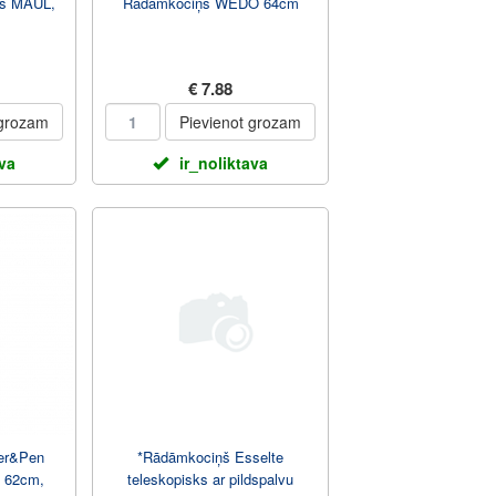
es MAUL,
Rādāmkociņš WEDO 64cm
€ 7.88
 grozam
Pievienot grozam
ava
ir_noliktava
er&Pen
*Rādāmkociņš Esselte
, 62cm,
teleskopisks ar pildspalvu