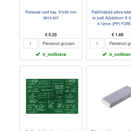
Personal card tray, 57x90 mm
Pašlīmējošā plēve-tafel
0613-007
kr.)rullī A2(420mm X
0.12mm (PP) FOR
€ 0.25
€ 1.68
Pievienot grozam
Pievienot 
ir_noliktava
ir_noliktav