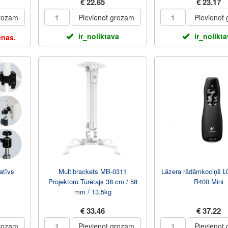
€ 22.65
€ 23.17
grozam
Pievienot grozam
Pievienot
ir_noliktava
ir_nolikt
enas.
atīvs
Multibrackets MB-0311
Lāzera rādāmkociņš 
Projektoru Tūrētajs 38 cm / 58
R400 Mini
mm / 13.5kg
€ 33.46
€ 37.22
grozam
Pievienot grozam
Pievienot