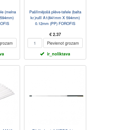
ele (melna
Pašlīmējošā plēve-tafele (balta
X 594mm)
kr.)rullī A1(841mm X 594mm)
ROFIS
0.12mm (PP) FOROFIS
€ 2.37
 grozam
Pievienot grozam
ava
ir_noliktava