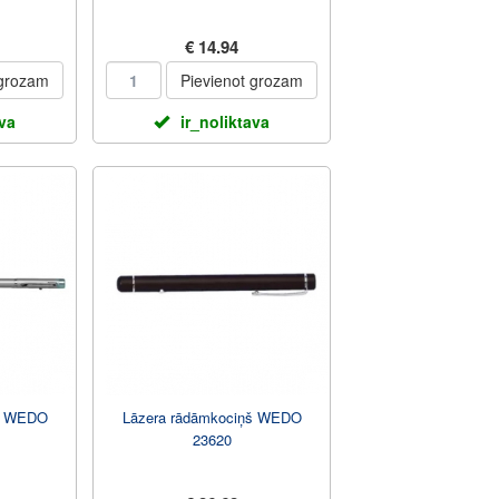
€ 14.94
 grozam
Pievienot grozam
ava
ir_noliktava
ņš WEDO
Lāzera rādāmkociņš WEDO
23620