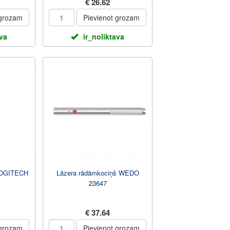
€ 26.62
 grozam
Pievienot grozam
ava
ir_noliktava
LOGITECH
Lāzera rādāmkociņš WEDO
23647
€ 37.64
 grozam
Pievienot grozam