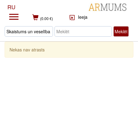
RU
Ieeja
(0.00 €)
Meklēt
Nekas nav atrasts