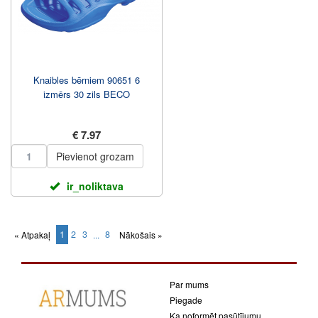
Knaibles bērniem 90651 6
izmērs 30 zils BECO
€ 7.97
Pievienot grozam
ir_noliktava
1
2
3
8
« Atpakaļ
...
Nākošais »
(current)
Par mums
Piegade
Ka noformēt pasūtījumu