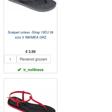
Snaiperi unisex -Strap 13EU 39
size V WAIMEA GRZ
€ 3.99
Pievienot grozam
ir_noliktava