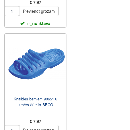
€ 7.97
Pievienot grozam
ir_noliktava
Knaibles bērniem 90651 6
izmērs 32 zils BECO
€ 7.97