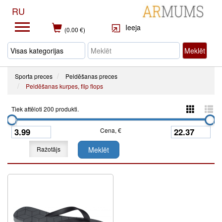
RU
Ieeja
(0.00 €)
Meklēt
Sporta preces
Peldēšanas preces
Peldēšanas kurpes, flip flops
Tiek attēloti 200 produkti.
Cena, €
Ražotājs
Meklēt