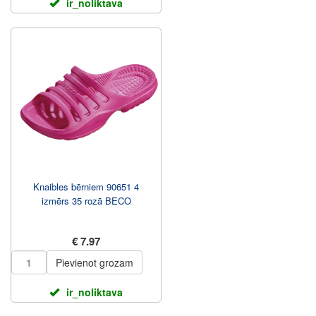
ir_noliktava
Knaibles bērniem 90651 4
izmērs 35 rozā BECO
€ 7.97
Pievienot grozam
ir_noliktava