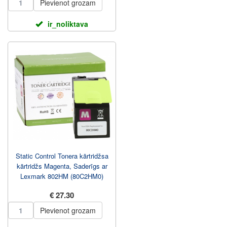
Pievienot grozam
ir_noliktava
Static Control Tonera kārtridžsa
kārtridžs Magenta, Saderīgs ar
Lexmark 802HM (80C2HM0)
€ 27.30
Pievienot grozam