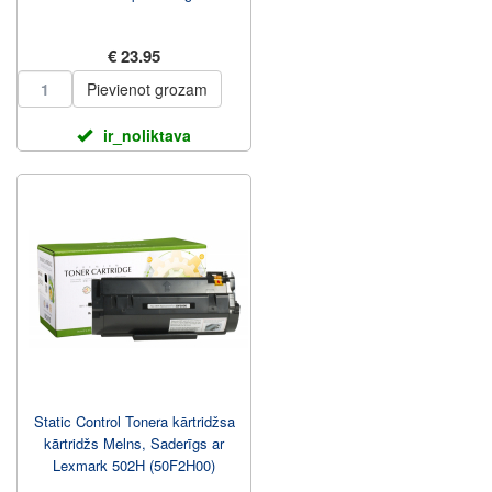
€ 23.95
Pievienot grozam
ir_noliktava
Static Control Tonera kārtridžsa
kārtridžs Melns, Saderīgs ar
Lexmark 502H (50F2H00)