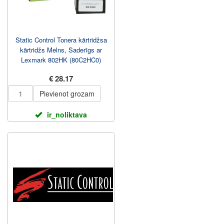
Static Control Tonera kārtridžsa
kārtridžs Melns, Saderīgs ar
Lexmark 802HK (80C2HC0)
€ 28.17
Pievienot grozam
ir_noliktava