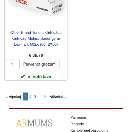
Other Brand Tonera kārtridžsa
kārtridžs Melns, Saderīgs ar
Lexmark 502X (50F2X00)
€ 36.79
Pievienot grozam
ir_noliktava
1
2
3
9
« Atpakaļ
...
Nākošais »
(current)
Par mums
Piegade
Ka noformēt pasūtījumu