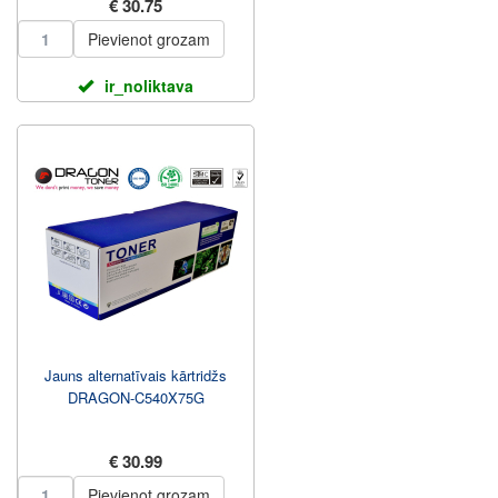
€ 30.75
Pievienot grozam
ir_noliktava
Jauns alternatīvais kārtridžs
DRAGON-C540X75G
€ 30.99
Pievienot grozam