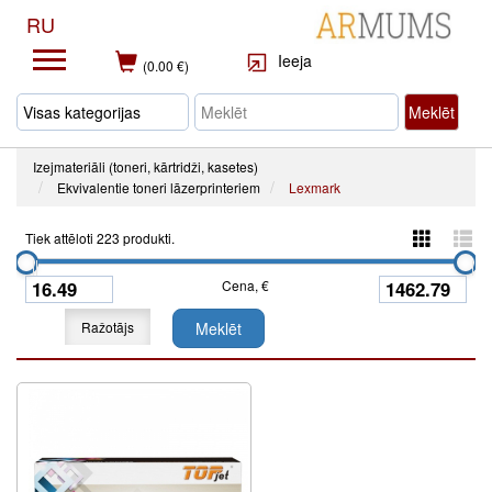
RU
Ieeja
(0.00 €)
Meklēt
Izejmateriāli (toneri, kārtridži, kasetes)
Ekvivalentie toneri lāzerprinteriem
Lexmark
Tiek attēloti 223 produkti.
Cena, €
Ražotājs
Meklēt