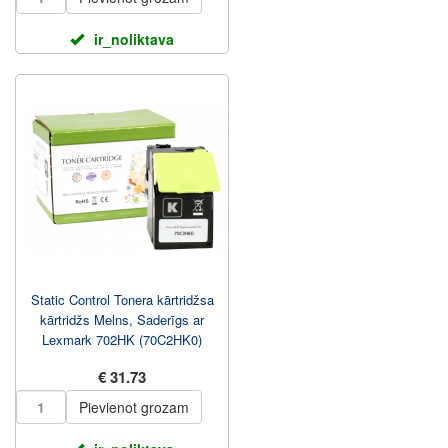
ir_noliktava
Static Control Tonera kārtridžsa
kārtridžs Melns, Saderīgs ar
Lexmark 702HK (70C2HK0)
€ 31.73
Pievienot grozam