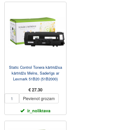
Static Control Tonera kārtridžsa
kārtridžs Melns, Saderīgs ar
Lexmark 51B20 (51B2000)
€ 27.30
Pievienot grozam
ir_noliktava