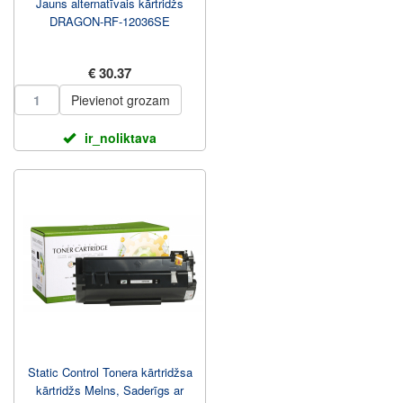
Jauns alternatīvais kārtridžs
DRAGON-RF-12036SE
€ 30.37
Pievienot grozam
ir_noliktava
Static Control Tonera kārtridžsa
kārtridžs Melns, Saderīgs ar