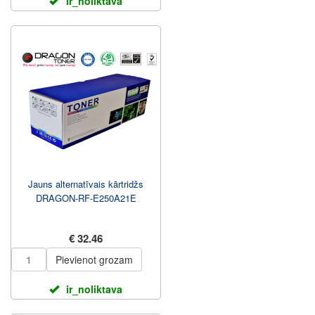
ir_noliktava
Jauns alternatīvais kārtridžs
DRAGON-RF-E250A21E
€ 32.46
Pievienot grozam
ir_noliktava