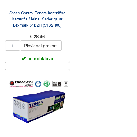
Static Control Tonera kārtridžsa
kārtridžs Melns, Saderīgs ar
Lexmark 51B2H (51B2H00)
€ 28.46
Pievienot grozam
ir_noliktava