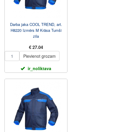
Darba jaka COOL TREND, art.
H8220 Izmērs M Krāsa Tumši
zila
€ 27.04
Pievienot grozam
ir_noliktava