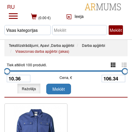
RU
Ieeja
(0.00 €)
Meklēt
Tekstilizstrādājumi, Apavi ,Darba apģērbi
Darba apģērbi
Vissezonas darba apģērbi (jakas)
Tiek attēloti 100 produkti.
Cena, €
Ražotājs
Meklēt