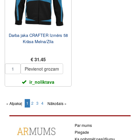
Darba jaka CRAFTER Izmērs 58
Krāsa Melna/Zila
€ 31.45
Pievienot grozam
ir_noliktava
1
2
3
4
« Atpakaļ
Nākošais »
(current)
Par mums
Piegade
Ka noformēt pasūtījumu