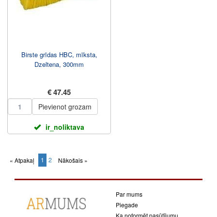
Birste grīdas HBC, mīksta,
Dzeltena, 300mm
€ 47.45
Pievienot grozam
ir_noliktava
1
2
« Atpakaļ
Nākošais »
(current)
Par mums
Piegade
Ka noformēt pasūtījumu