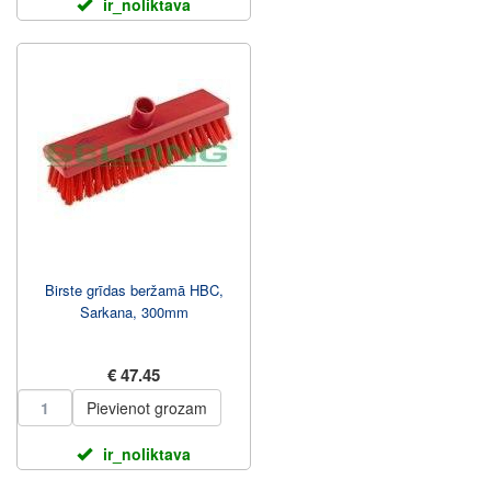
ir_noliktava
Birste grīdas beržamā HBC,
Sarkana, 300mm
€ 47.45
Pievienot grozam
ir_noliktava