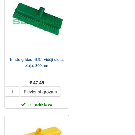
Birste grīdas HBC, vidēji cieta,
Zaļa, 300mm
€ 47.45
Pievienot grozam
ir_noliktava