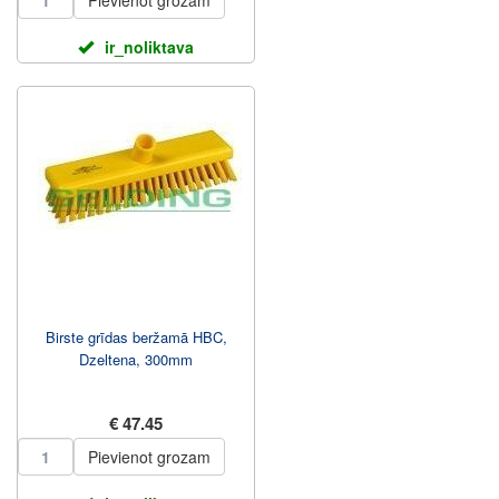
Pievienot grozam
ir_noliktava
Birste grīdas beržamā HBC,
Dzeltena, 300mm
€ 47.45
Pievienot grozam