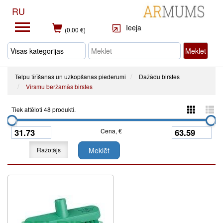
RU
Ieeja
(0.00 €)
Meklēt
Telpu tīrīšanas un uzkopšanas piederumi
Dažādu birstes
Virsmu beržamās birstes
Tiek attēloti 48 produkti.
Cena, €
Ražotājs
Meklēt