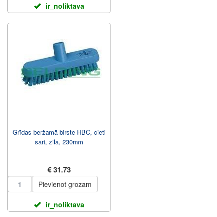
ir_noliktava
Grīdas beržamā birste HBC, cieti
sari, zila, 230mm
€ 31.73
Pievienot grozam
ir_noliktava