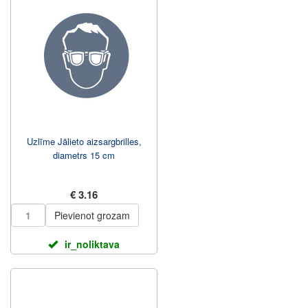
Uzlīme Jālieto aizsargbrilles,
diametrs 15 cm
€ 3.16
Pievienot grozam
ir_noliktava