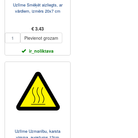
Uzlīme Smēķēt aizliegts, ar
vārdiem, izmērs 20x7 cm
€ 3.43
Pievienot grozam
ir_noliktava
Uzlīme Uzmanību, karsta
virsma, augstums 12cm