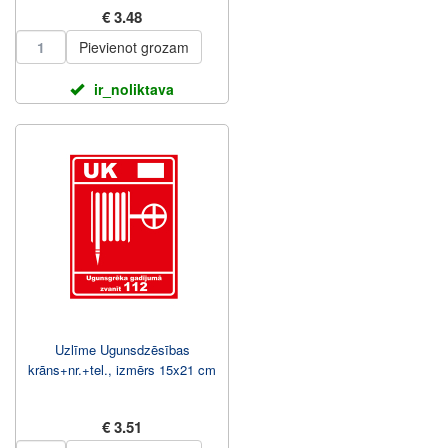
€ 3.48
Pievienot grozam
ir_noliktava
Uzlīme Ugunsdzēsības
krāns+nr.+tel., izmērs 15x21 cm
€ 3.51