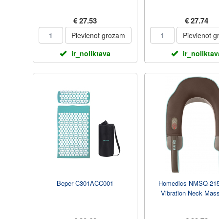
€ 27.53
€ 27.74
Pievienot grozam
Pievienot 
ir_noliktava
ir_noliktav
Beper C301ACC001
Homedics NMSQ-21
Vibration Neck Mas