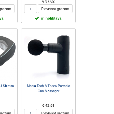
€ 37.82
 grozam
Pievienot grozam
ava
ir_noliktava
 Shiatsu
Media-Tech MT6526 Portable
Gun Massager
€ 42.51
 grozam
Pievienot grozam