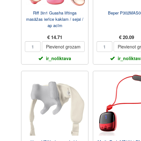
Riff 3in1 Guasha liftinga
Beper P302MAS0
masāžas ierīce kaklam / sejai /
ap acīm
€ 14.71
€ 20.09
Pievienot grozam
Pievienot 
ir_noliktava
ir_noliktav