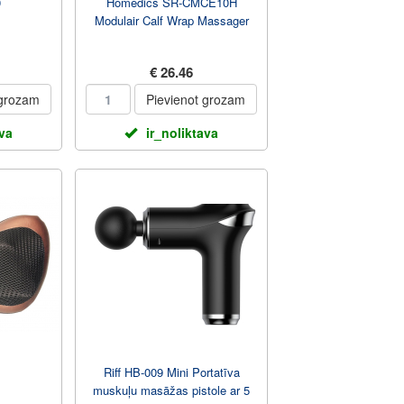
0
Homedics SR-CMCE10H
Modulair Calf Wrap Massager
€ 26.46
 grozam
Pievienot grozam
ava
ir_noliktava
1
Riff HB-009 Mini Portatīva
muskuļu masāžas pistole ar 5