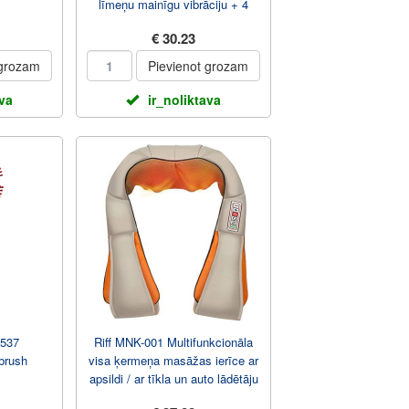
līmeņu mainīgu vibrāciju + 4
papildus uzgaļi
€ 30.23
 grozam
Pievienot grozam
ava
ir_noliktava
537
Riff MNK-001 Multifunkcionāla
brush
visa ķermeņa masāžas ierīce ar
apsildi / ar tīkla un auto lādētāju