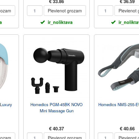
€ 33.86
€ 36.59
grozam
Pievienot grozam
Pievienot
a
ir_noliktava
ir_nolikt
Luxury
Homedics PGM-45BK NOVO
Homedics NMS-255-EU
Mini Massage Gun
€ 40.37
€ 40.66
grozam
Pievienot grozam
Pievienot