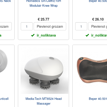
MS Neck
Homedics SR-CMKE10H
Beper 40.50
Modulair Knee Wrap
€ 25.77
€ 26.10
grozam
Pievienot grozam
Pievienot
a
ir_noliktava
ir_nolikt
ticell
Media-Tech MT6524 Head
Beper 40.50
Massager