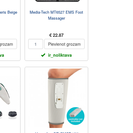
eris Beige
Media-Tech MT6527 EMS Foot
Massager
€ 22.87
 grozam
Pievienot grozam
ava
ir_noliktava