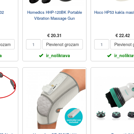
02
Homedics HHP-120BK Portable
Hoco HP53 kakla masi
Vibration Massage Gun
€ 20.31
€ 22.42
grozam
Pievienot grozam
Pievienot
a
ir_noliktava
ir_nolikt