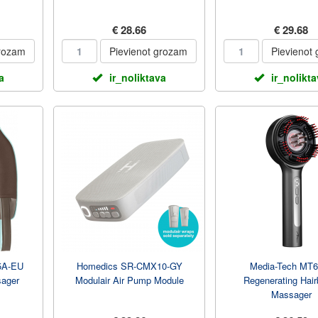
€ 28.66
€ 29.68
grozam
Pievienot grozam
Pievienot
a
ir_noliktava
ir_nolikt
5A-EU
Homedics SR-CMX10-GY
Media-Tech MT6
sager
Modulair Air Pump Module
Regenerating Hair
Massager