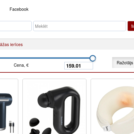
Facebook
M
āžas ierīces
Ražotājs
Cena, €