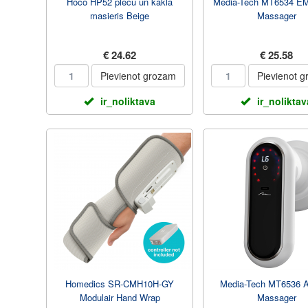
Hoco HP52 plecu un kakla
Media-Tech MT6534 E
masieris Beige
Massager
€ 24.62
€ 25.58
Pievienot grozam
Pievienot 
ir_noliktava
ir_noliktav
Homedics SR-CMH10H-GY
Media-Tech MT6536 An
Modulair Hand Wrap
Massager