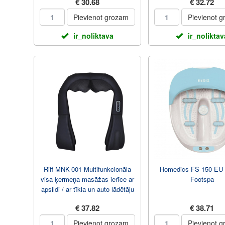
€ 30.68
€ 32.72
Pievienot grozam
Pievienot 
ir_noliktava
ir_noliktav
Riff MNK-001 Multifunkcionāla
Homedics FS-150-EU 
visa ķermeņa masāžas ierīce ar
Footspa
apsildi / ar tīkla un auto lādētāju
€ 37.82
€ 38.71
Pievienot grozam
Pievienot 