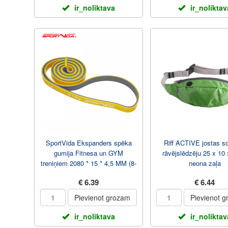
ir_noliktava
ir_noliktav
SportVida Ekspanders spēka
Riff ACTIVE jostas s
gumija Fitnesa un GYM
rāvējslēdzēju 25 x 10
treniņiem 2080 * 15 * 4,5 MM (8-
neona zaļa
12kg) Dzeltena
€ 6.39
€ 6.44
Pievienot grozam
Pievienot 
ir_noliktava
ir_noliktav