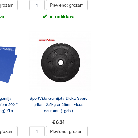
 grozam
Pievienot grozam
ava
ir_noliktava
gumija
SportVida Gumijota Diska Svars
ņiem 200 *
grifam 2.5kg ar 26mm vidus
kg) Zila
caurumu (1gab.)
€ 6.34
 grozam
Pievienot grozam