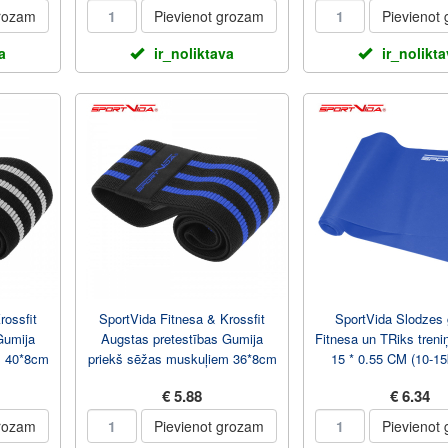
grozam
Pievienot grozam
Pievienot
a
ir_noliktava
ir_nolikt
rossfit
SportVida Fitnesa & Krossfit
SportVida Slodzes 
Gumija
Augstas pretestības Gumija
Fitnesa un TRiks treni
m 40*8cm
priekš sēžas muskuļiem 36*8cm
15 * 0.55 CM (10-15
Zila
€ 5.88
€ 6.34
grozam
Pievienot grozam
Pievienot