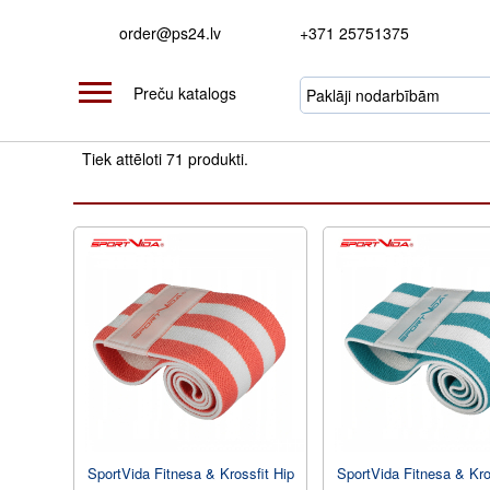
order@ps24.lv
+371 25751375
Preču katalogs
Tiek attēloti 71 produkti.
SportVida Fitnesa & Krossfit Hip
SportVida Fitnesa & Kro