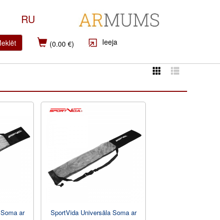
RU
Ieeja
eklēt
(0.00 €)
 Soma ar
SportVida Universāla Soma ar