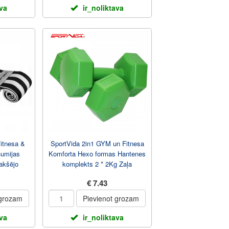
ava
ir_noliktava
Fitnesa &
SportVida 2in1 GYM un Fitnesa
Gumijas
Komforta Hexo formas Hantenes
akšējo
komplekts 2 * 2Kg Zaļa
...
€ 7.43
 grozam
Pievienot grozam
ava
ir_noliktava