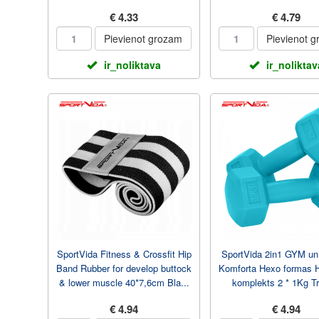
Pelēka
€ 4.33
€ 4.79
Pievienot grozam
Pievienot 
ir_noliktava
ir_noliktav
SportVida Fitness & Crossfit Hip
SportVida 2in1 GYM un
Band Rubber for develop buttock
Komforta Hexo formas 
& lower muscle 40*7,6cm Bla...
komplekts 2 * 1Kg Tr
€ 4.94
€ 4.94