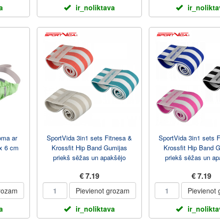
a
ir_noliktava
ir_nolikt
oma ar
SportVida 3in1 sets Fitnesa &
SportVida 3in1 sets 
 x 6 cm
Krossfit Hip Band Gumijas
Krossfit Hip Band 
priekš sēžas un apakšējo
priekš sēžas un ap
muskuļiem 32/36...
muskuļiem 31/36
€ 7.19
€ 7.19
grozam
Pievienot grozam
Pievienot
a
ir_noliktava
ir_nolikt