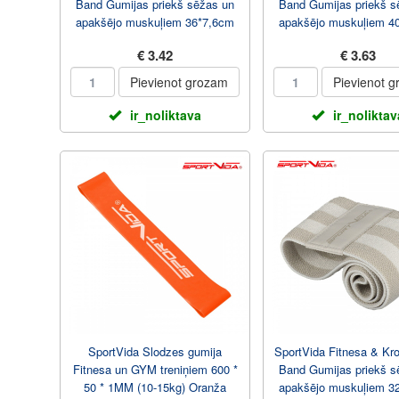
Band Gumijas priekš sēžas un
Band Gumijas priekš s
apakšējo muskuļiem 36*7,6cm
apakšējo muskuļiem 4
Koraļu
Trīkzi...
€ 3.42
€ 3.63
Pievienot grozam
Pievienot 
ir_noliktava
ir_noliktav
SportVida Slodzes gumija
SportVida Fitnesa & Kro
Fitnesa un GYM treniņiem 600 *
Band Gumijas priekš s
50 * 1MM (10-15kg) Oranža
apakšējo muskuļiem 3