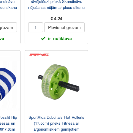
kandināvu
rāvējslēdzi priekš Skandināvu
ecu siksnu
nūjošanas nūjām ar plecu siksnu
(90 х 14 ...
€ 4.24
 grozam
Pievienot grozam
ava
ir_noliktava
ossfit Hip
SportVida Dubultais Flat Rolleris
 sēžas un
(17.5cm) priekš Fitnesa ar
36*7,6cm
argonomiskiem gumijotiem