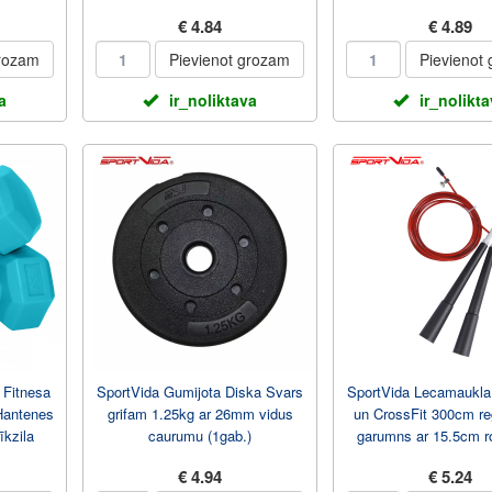
Rozā
Tumši ...
€ 4.84
€ 4.89
grozam
Pievienot grozam
Pievienot
a
ir_noliktava
ir_nolikt
 Fitnesa
SportVida Gumijota Diska Svars
SportVida Lecamaukla 
Hantenes
grifam 1.25kg ar 26mm vidus
un CrossFit 300cm re
īkzila
caurumu (1gab.)
garumns ar 15.5cm r
Sarkana
€ 4.94
€ 5.24