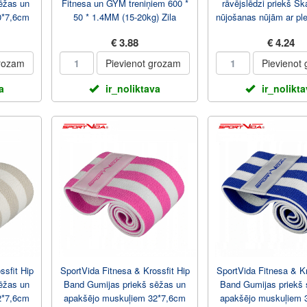
ēžas un
Fitnesa un GYM treniņiem 600 *
rāvējslēdzi priekš S
0*7,6cm
50 * 1.4MM (15-20kg) Zila
nūjošanas nūjām ar pl
(79 х 14 ...
€ 3.88
€ 4.24
grozam
Pievienot grozam
Pievienot
a
ir_noliktava
ir_nolikt
ssfit Hip
SportVida Fitnesa & Krossfit Hip
SportVida Fitnesa & Kr
ēžas un
Band Gumijas priekš sēžas un
Band Gumijas priekš
2*7,6cm
apakšējo muskuļiem 32*7,6cm
apakšējo muskuļiem 