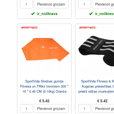
Pievienot grozam
Pievienot 
ir_noliktava
ir_noliktav
SportVida Slodzes gumija
SportVida Fitnesa & K
Fitnesa un TRiks treniņiem 200 *
Augstas pretestības 
15 * 0.45 CM (5-10kg) Oranža
priekš sēžas muskuļie
Pelēka
€ 5.42
€ 5.42
Pievienot grozam
Pievienot 