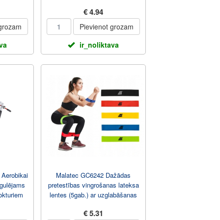
rokturiem Zaļš
€ 4.94
 grozam
Pievienot grozam
ava
ir_noliktava
Aerobikai
Malatec GC6242 Dažādas
gulējams
pretestības vingrošanas lateksa
okturiem
lentes (5gab.) ar uzglabāšanas
somiņu Rainbow
€ 5.31