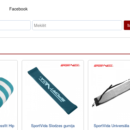
Facebook
M
ssfit Hip
SportVida Slodzes gumija
SportVida Universāla