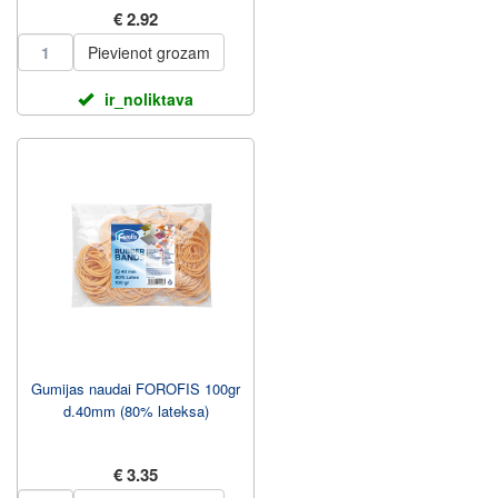
€ 2.92
Pievienot grozam
ir_noliktava
Gumijas naudai FOROFIS 100gr
d.40mm (80% lateksa)
€ 3.35