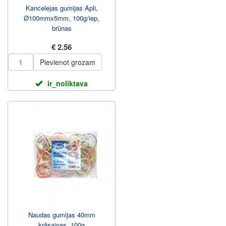
Kancelejas gumijas Apli,
Ø100mmx5mm, 100g/iep,
brūnas
€ 2.56
Pievienot grozam
ir_noliktava
Naudas gumijas 40mm
krāsainas, 100g