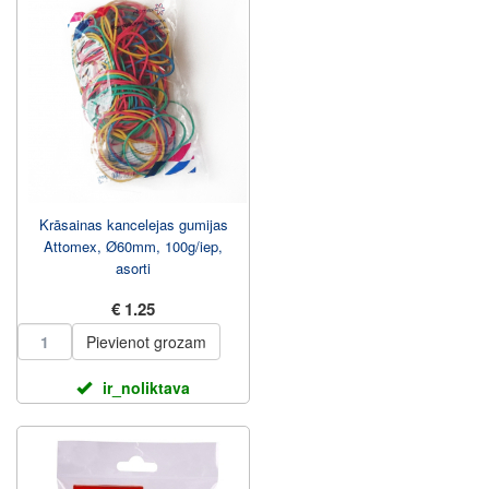
Krāsainas kancelejas gumijas
Attomex, Ø60mm, 100g/iep,
asorti
€ 1.25
Pievienot grozam
ir_noliktava