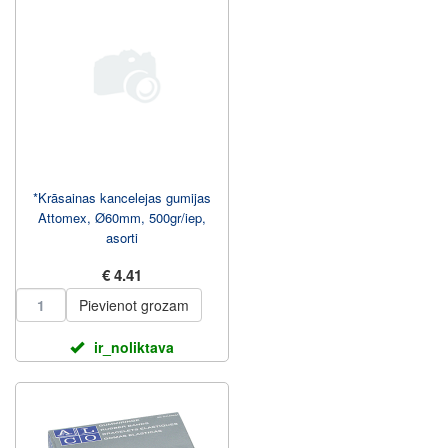
*Krāsainas kancelejas gumijas
Attomex, Ø60mm, 500gr/iep,
asorti
€ 4.41
Pievienot grozam
ir_noliktava