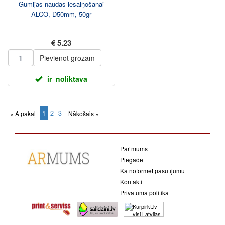
Gumijas naudas iesaiņošanai
ALCO, D50mm, 50gr
€ 5.23
Pievienot grozam
ir_noliktava
1
2
3
« Atpakaļ
Nākošais »
(current)
Par mums
Piegade
Ka noformēt pasūtījumu
Kontakti
Privātuma politika