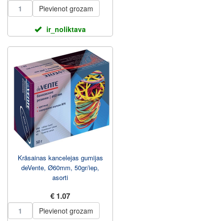
Pievienot grozam
ir_noliktava
Krāsainas kancelejas gumijas
deVente, Ø60mm, 50gr/iep,
asorti
€ 1.07
Pievienot grozam