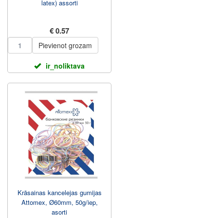
latex) assorti
€ 0.57
Pievienot grozam
ir_noliktava
Krāsainas kancelejas gumijas
Attomex, Ø60mm, 50g/iep,
asorti