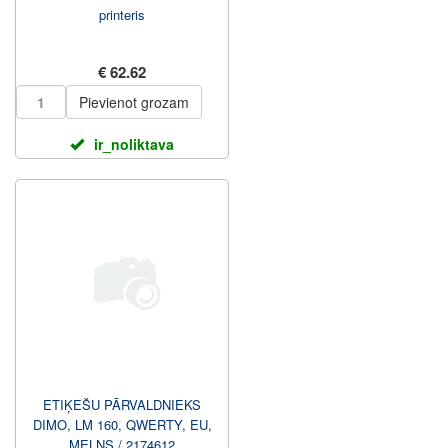
printeris
€ 62.62
Pievienot grozam
ir_noliktava
ETIĶEŠU PĀRVALDNIEKS
DIMO, LM 160, QWERTY, EU,
MELNS / 2174612