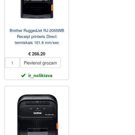
Brother RuggedJet RJ-2055WB
Receipt printeris Direct
termiskais 101.6 mm/sec
€ 266.20
Pievienot grozam
ir_noliktava