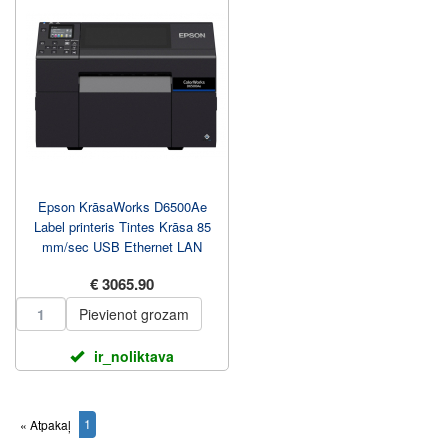
Epson KrāsaWorks D6500Ae
Label printeris Tintes Krāsa 85
mm/sec USB Ethernet LAN
€ 3065.90
Pievienot grozam
ir_noliktava
1
« Atpakaļ
(current)