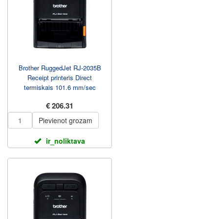
Brother RuggedJet RJ-2035B
Receipt printeris Direct
termiskais 101.6 mm/sec
€ 206.31
Pievienot grozam
ir_noliktava