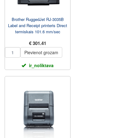
Brother RuggedJet RJ-3035B
Label and Receipt printeris Direct
termiskais 101.6 mm/sec
€ 301.41
Pievienot grozam
ir_noliktava