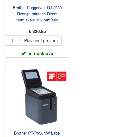
Brother RuggedJet RJ-2030
Receipt printeris Direct
termiskais 152 mm/sec
€ 320.65
Pievienot grozam
ir_noliktava
Brother PT-P950NW Label