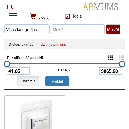
RU
Ieeja
(0.00 €)
Meklēt
Drukas iekārtas
Uzlīmju printeris
Tiek attēloti 22 produkti.
Cena, €
Ražotājs
Meklēt