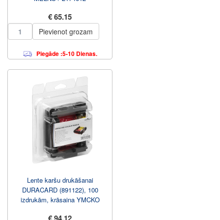
€ 65.15
Pievienot grozam
Piegāde :5-10 Dienas.
Lente karšu drukāšanai
DURACARD (891122), 100
izdrukām, krāsaina YMCKO
€ 94.12