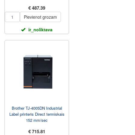
203.2 mm/sec
€ 487.39
Pievienot grozam
ir_noliktava
Brother TJ-4005DN Industrial
Label printeris Direct termiskais
152 mm/sec
€ 715.81