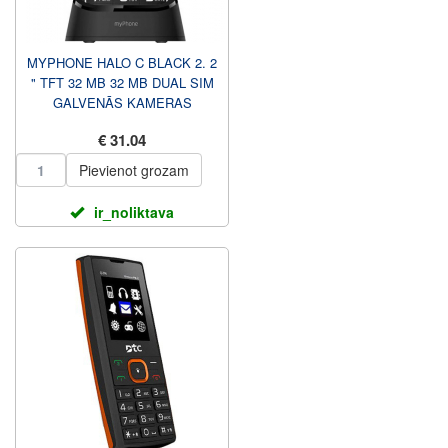
MYPHONE HALO C BLACK 2. 2
" TFT 32 MB 32 MB DUAL SIM
GALVENĀS KAMERAS
IZŠĶIRTSPĒJA 0. 3 MP 1900
€ 31.04
MAH
Pievienot grozam
ir_noliktava