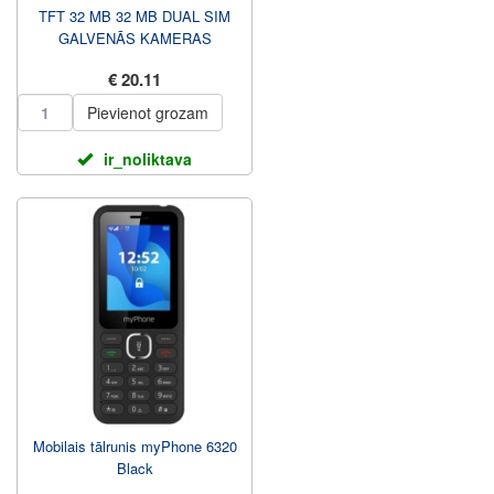
TFT 32 MB 32 MB DUAL SIM
GALVENĀS KAMERAS
IZŠĶIRTSPĒJA 0,3 MP 100
€ 20.11
MAH
Pievienot grozam
ir_noliktava
Mobilais tālrunis myPhone 6320
Black