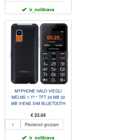
ir_noliktava
MYPHONE HALO VIEGLI
MELNS 1.77 " TFT 24 MB 32
MB VIENS SIM BLUETOOTH
GALVENĀS KAMERAS
€ 23.04
IZŠĶIRTSPĒJA 0...
Pievienot grozam
ir_noliktava