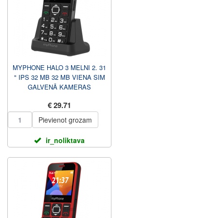
MYPHONE HALO 3 MELNI 2. 31
" IPS 32 MB 32 MB VIENA SIM
GALVENĀ KAMERAS
IZŠĶIRTSPĒJA 0,3 MP 1000
€ 29.71
MAH
Pievienot grozam
ir_noliktava