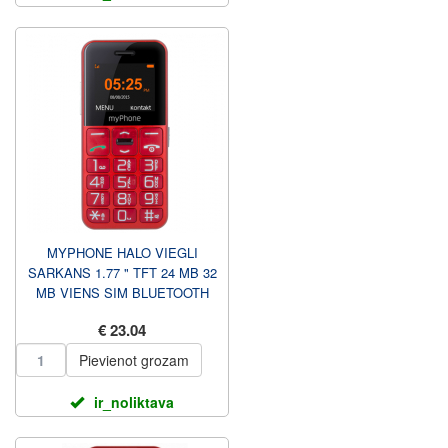
MYPHONE HALO VIEGLI
SARKANS 1.77 " TFT 24 MB 32
MB VIENS SIM BLUETOOTH
GALVENĀS KAMERAS
€ 23.04
IZŠĶIRTSPĒJA...
Pievienot grozam
ir_noliktava