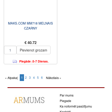
MAKS.COM MM718 MELNAIS
CZARNY
€ 40.72
Pievienot grozam
Piegāde :5-7 Dienas.
1
2
3
4
5
6
« Atpakaļ
Nākošais »
(current)
Par mums
Piegade
Ka noformēt pasūtījumu
Kontakti