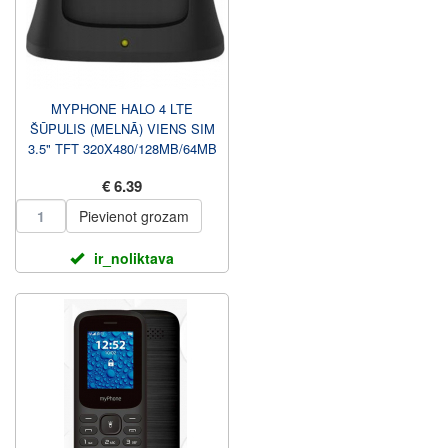
MYPHONE HALO 4 LTE
ŠŪPULIS (MELNĀ) VIENS SIM
3.5" TFT 320X480/128MB/64MB
RAM/SD CARD/4G LTE
€ 6.39
MYPHONE
Pievienot grozam
ir_noliktava