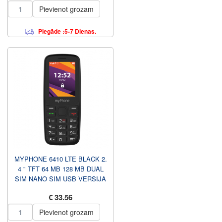
Pievienot grozam
Piegāde :5-7 Dienas.
MYPHONE 6410 LTE BLACK 2.
4 " TFT 64 MB 128 MB DUAL
SIM NANO SIM USB VERSIJA
TYPE- C IEBŪVĒTS
€ 33.56
KAMERA...
Pievienot grozam