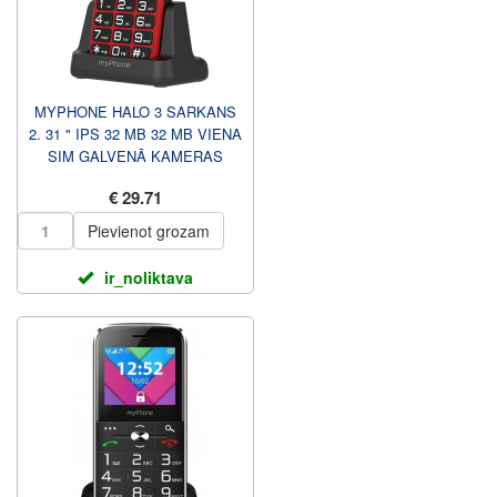
MYPHONE HALO 3 SARKANS
2. 31 " IPS 32 MB 32 MB VIENA
SIM GALVENĀ KAMERAS
IZŠĶIRTSPĒJA 0,3 MP 1000
€ 29.71
MA...
Pievienot grozam
ir_noliktava