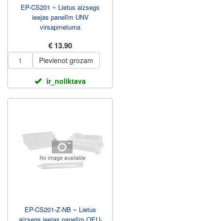
EP-CS201 ~ Lietus aizsegs
ieejas panelīm UNV
virsapmetuma
€ 13.90
Pievienot grozam
ir_noliktava
EP-CS201-Z-NB ~ Lietus
aizsegs ieejas panelīm OEU-