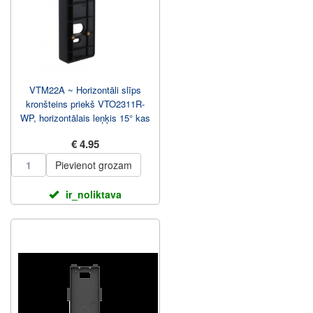
VTM22A ~ Horizontāli slīps
kronšteins priekš VTO2311R-
WP, horizontālais leņķis 15° kas
ļauj izmant...
€ 4.95
Pievienot grozam
ir_noliktava