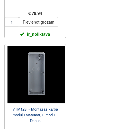
€ 79.94
Pievienot grozam
ir_noliktava
VTM128 ~ Montāžas kārba
moduļu sistēmai, 3 moduļi,
Dahua