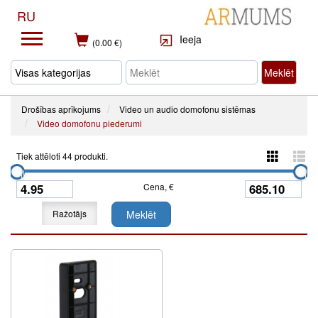
RU
Ieeja
(0.00 €)
Meklēt
Drošības aprīkojums
Video un audio domofonu sistēmas
Video domofonu piederumi
Tiek attēloti 44 produkti.
Cena, €
Ražotājs
Meklēt