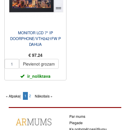
MONITOR LCD 7" IP
DOORPHONE/VTH2421FW P
DAHUA
€ 97.24
Pievienot grozam
ir_noliktava
1
2
« Atpakaļ
Nākošais »
(current)
Par mums
Piegade
Ka noformēt pasūtījumu