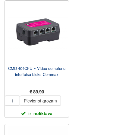
CMD-404CFU ~ Video domofonu
interfeisa bloks Commax
€ 89.90
Pievienot grozam
ir_noliktava