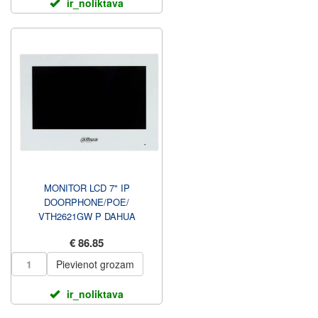
ir_noliktava
MONITOR LCD 7" IP
DOORPHONE/POE/
VTH2621GW P DAHUA
€ 86.85
Pievienot grozam
ir_noliktava