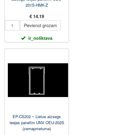
201S-HMK-Z
€ 14.19
Pievienot grozam
ir_noliktava
EP-CS202 ~ Lietus aizsegs
ieejas panelīm UNV OEU-202S
(zemapmetuma)