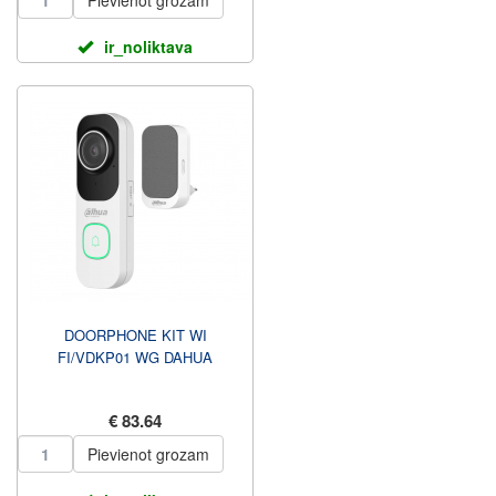
Pievienot grozam
ir_noliktava
DOORPHONE KIT WI
FI/VDKP01 WG DAHUA
€ 83.64
Pievienot grozam