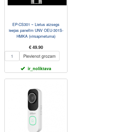
EP-CS301 ~ Lietus aizsegs
ieejas panelīm UNV OEU-301S-
HMKA (virsapmetuma)
€ 49.90
Pievienot grozam
ir_noliktava