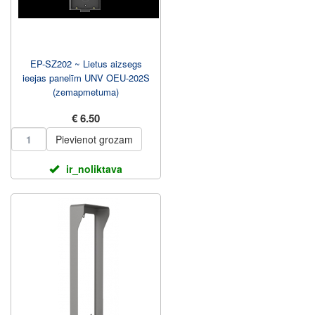
EP-SZ202 ~ Lietus aizsegs
ieejas panelīm UNV OEU-202S
(zemapmetuma)
€ 6.50
Pievienot grozam
ir_noliktava