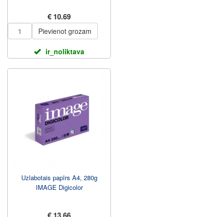
€ 10.69
Pievienot grozam
ir_noliktava
Uzlabotais papīrs A4, 280g
IMAGE Digicolor
€ 13.66