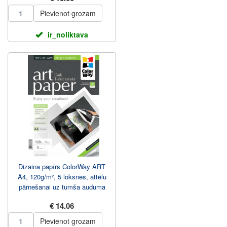
Pievienot grozam
ir_noliktava
Dizaina papīrs ColorWay ART
A4, 120g/m², 5 loksnes, attēlu
pārnešanai uz tumša auduma
€ 14.06
Pievienot grozam