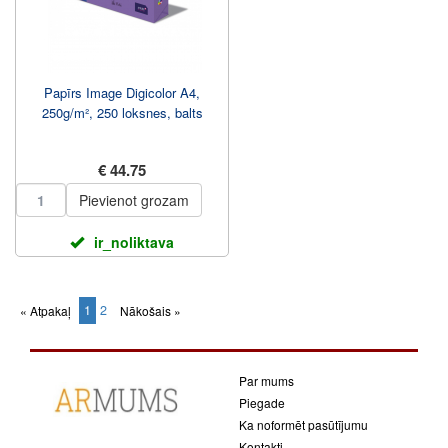
Papīrs Image Digicolor A4,
250g/m², 250 loksnes, balts
€ 44.75
Pievienot grozam
ir_noliktava
1
2
« Atpakaļ
Nākošais »
(current)
Par mums
Piegade
Ka noformēt pasūtījumu
Kontakti