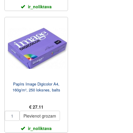
ir_noliktava
Papīrs Image Digicolor A4,
160g/m², 250 loksnes, balts
€ 27.11
Pievienot grozam
ir_noliktava