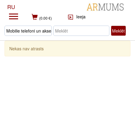
RU
Ieeja
(0.00 €)
Meklēt
Nekas nav atrasts