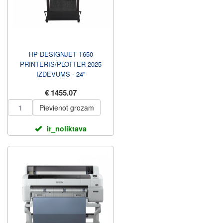
HP DESIGNJET T650
PRINTERIS/PLOTTER 2025
IZDEVUMS - 24"
RULL/A4,A3,A2,A1 KRĀSU
€ 1455.07
TINTE, DRUKĀT, AUTO L...
Pievienot grozam
ir_noliktava