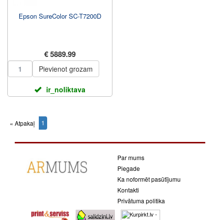
Epson SureColor SC-T7200D
€ 5889.99
Pievienot grozam
ir_noliktava
1
« Atpakaļ
(current)
Par mums
Piegade
Ka noformēt pasūtījumu
Kontakti
Privātuma politika