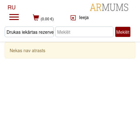
RU
Ieeja
(0.00 €)
Meklēt
Nekas nav atrasts