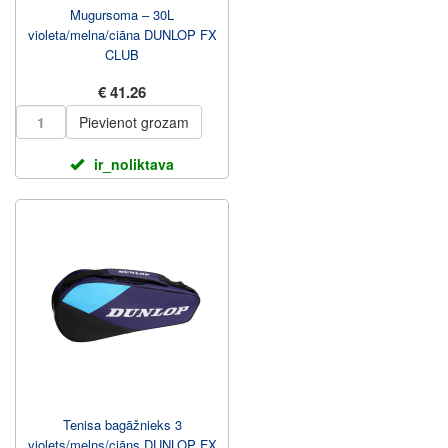
Mugursoma – 30L
violeta/melna/ciāna DUNLOP FX
CLUB
€ 41.26
Pievienot grozam
ir_noliktava
Tenisa bagāžnieks 3
violets/melns/ciāns DUNLOP FX