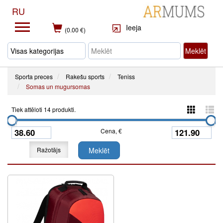
RU
Ieeja
(0.00 €)
Meklēt
Sporta preces
Rakešu sports
Teniss
Somas un mugursomas
Tiek attēloti 14 produkti.
Cena, €
Ražotājs
Meklēt