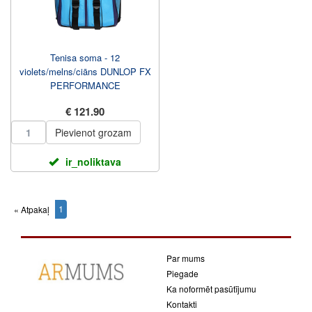
Tenisa soma - 12
violets/melns/ciāns DUNLOP FX
PERFORMANCE
€ 121.90
Pievienot grozam
ir_noliktava
1
« Atpakaļ
(current)
Par mums
Piegade
Ka noformēt pasūtījumu
Kontakti