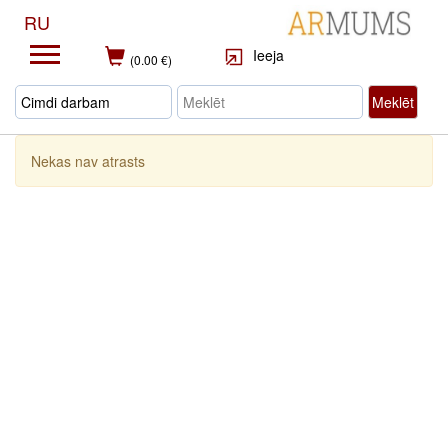
RU
Ieeja
(0.00 €)
Meklēt
Nekas nav atrasts